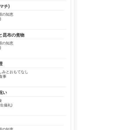
マチ)
源の知恵
)
と昆布の煮物
源の知恵
)
理
のしみとおもてなし
食事
祝い
食
生儀礼)
源の知恵