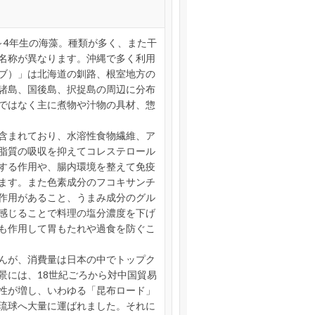
～4年生の海藻。種類が多く、また干
名称が異なります。沖縄で多く利用
ブ）」は北海道の釧路、根室地方の
諸島、国後島、択捉島の周辺に分布
ではなく主に煮物や汁物の具材、惣
含まれており、水溶性食物繊維、ア
脂質の吸収を抑えてコレステロール
する作用や、腸内環境を整えて免疫
ます。また色素成分のフコキサンチ
作用があること、うまみ成分のグル
感じることで料理の塩分濃度を下げ
も作用して胃もたれや過食を防ぐこ
んが、消費量は日本の中でトップク
景には、18世紀ごろから対中国貿易
性が増し、いわゆる「昆布ロード」
琉球へ大量に運ばれました。それに