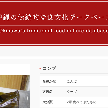
コンブ
名称かな
こんぶ
方言名
クーブ
大分類
2章 食べてきたもの