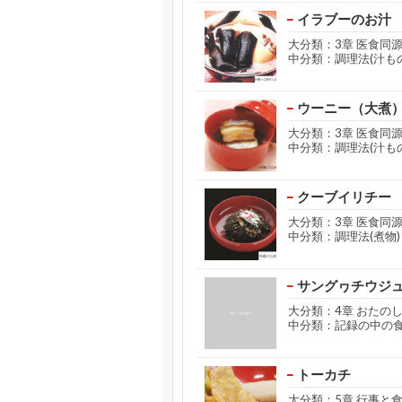
イラブーのお汁
大分類：3章 医食同
中分類：調理法(汁もの
ウーニー（大煮
大分類：3章 医食同
中分類：調理法(汁もの
クーブイリチー
大分類：3章 医食同
中分類：調理法(煮物)
サングヮチウジ
大分類：4章 おたの
中分類：記録の中の
トーカチ
大分類：5章 行事と