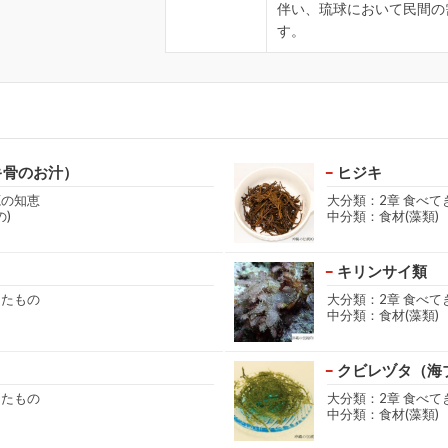
伴い、琉球において民間の
す。
キ骨のお汁）
ヒジキ
源の知恵
大分類：2章 食べて
)
中分類：食材(藻類)
キリンサイ類
きたもの
大分類：2章 食べて
中分類：食材(藻類)
クビレヅタ（海
きたもの
大分類：2章 食べて
中分類：食材(藻類)