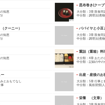
昆布巻き(クーブ
源の知恵
大分類：3章 医食同
)
中分類：調理法(煮物
）（クーニー）
パパイヤと小豆
源の知恵
大分類：3章 医食同
)
中分類：調理法(煮物
重詰（重箱）料
源の知恵
大分類：4章 おた
中分類：記録の中の
ュー
出産・産後のお
しみとおもてなし
大分類：5章 行事と
食事
中分類：風俗習慣(人
栄養 （文章）
食
大分類：3章 医食同