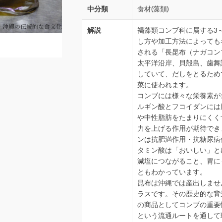
中分類
食材(藻類)
解説
褐藻類コンブ科に属する3
し方や加工方法によっても
される「長昆布（ナガコン
太平洋沿岸、貝殻島、歯舞
していて、だしをとるため
菜に使われます。
コンブには様々な栄養素が
ルギン酸とフコイダンには
や中性脂肪をたまりにくく
力を上げる作用が期待でき
ンは抗肥満作用・抗糖尿病
タミン酸は「おいしい」と
減塩につながること、胃に
ともわかっています。
昆布は沖縄では産出しませ
ラスです。その歴史的な背
の商品としてコンブの重要
という流通ルートを通して