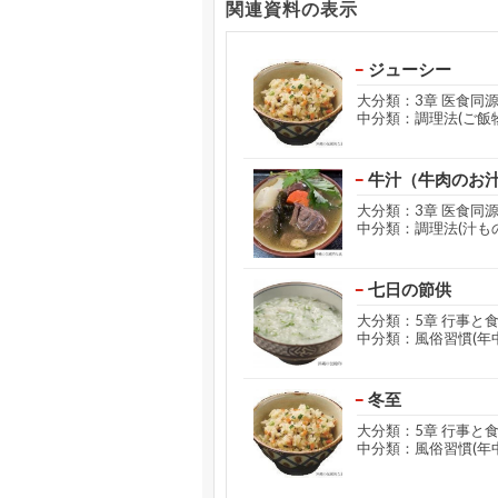
関連資料の表示
ジューシー
大分類：3章 医食同
中分類：調理法(ご飯
牛汁（牛肉のお
大分類：3章 医食同
中分類：調理法(汁もの
七日の節供
大分類：5章 行事と
中分類：風俗習慣(年
冬至
大分類：5章 行事と
中分類：風俗習慣(年