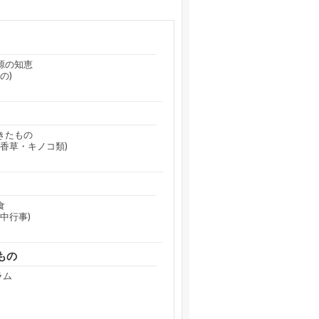
源の知恵
の)
きたもの
香草・キノコ類)
食
中行事)
もの
ラム