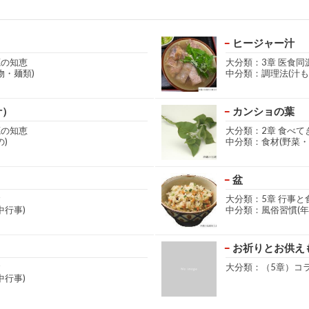
ヒージャー汁
源の知恵
大分類：3章 医食同
物・麺類)
中分類：調理法(汁も
汁）
カンショの葉
源の知恵
大分類：2章 食べて
)
中分類：食材(野菜・
盆
食
大分類：5章 行事と
中行事)
中分類：風俗習慣(年
お祈りとお供え
食
大分類：（5章）コ
中行事)