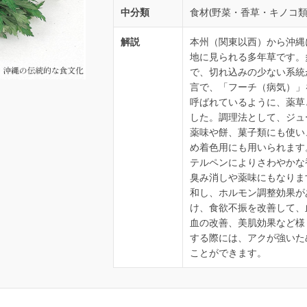
中分類
食材(野菜・香草・キノコ類
解説
本州（関東以西）から沖縄
地に見られる多年草です。
で、切れ込みの少ない系統
言で、「フーチ（病気）」
呼ばれているように、薬草
した。調理法として、ジュ
薬味や餅、菓子類にも使い
め着色用にも用いられます
テルペンによりさわやかな
臭み消しや薬味にもなりま
和し、ホルモン調整効果が
け、食欲不振を改善して、
血の改善、美肌効果など様
する際には、アクが強いた
ことができます。