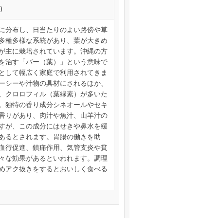
)
に分布し、日当たりのよい路傍や草
多種多様な系統があり、葉が大きめ
が主に栽培されています。沖縄の方
を治す「バー（葉）」という意味で
として幅広く家庭で利用されてきま
ーシーや汁物の具材にされるほか、
、クロロフィル（葉緑素）が多いた
。独特の香り成分シネオールやセキ
香りがあり、肉汁や魚汁、山羊汁の
すが、この成分にはせきや鼻水を緩
あるとされます。胃腸の働きを助
血行促進、鎮痛作用、気管支炎や貧
々な効果があるといわれます。調理
めアク抜きをするとおいしく食べる