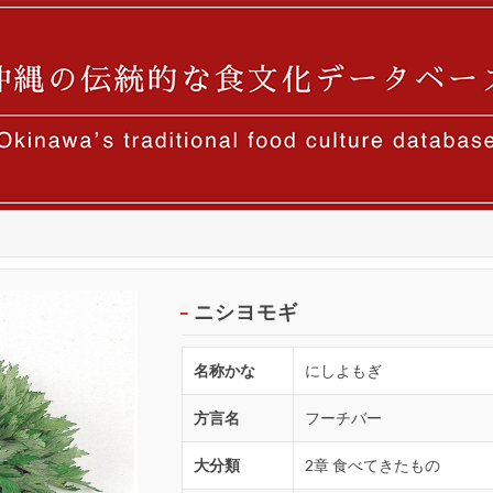
ニシヨモギ
名称かな
にしよもぎ
方言名
フーチバー
大分類
2章 食べてきたもの