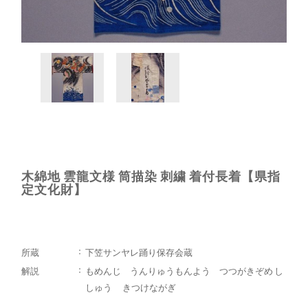
木綿地 雲龍文様 筒描染 刺繍 着付長着【県指
定文化財】
所蔵
下笠サンヤレ踊り保存会蔵
解説
もめんじ うんりゅうもんよう つつがきぞめ し
しゅう きつけながぎ