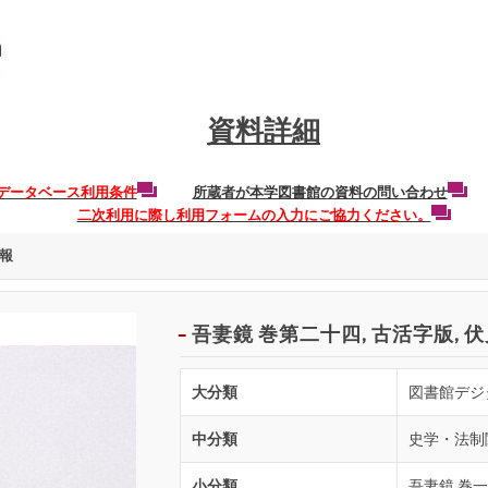
資料詳細
データベース利用条件
所蔵者が本学図書館の資料の問い合わせ
二次利用に際し利用フォームの入力にご協力ください。
報
吾妻鏡 巻第二十四, 古活字版, 
大分類
図書館デジ
中分類
史学・法制
小分類
吾妻鏡 巻