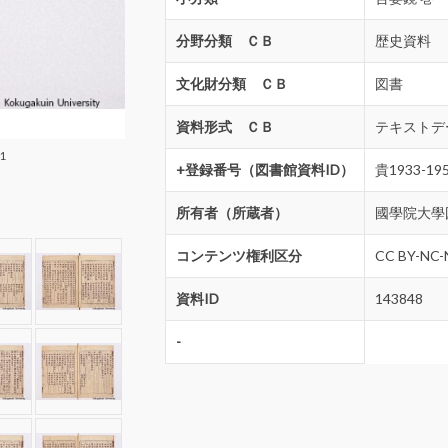
分野分類 ＣＢ
歴史資料
文化財分類 ＣＢ
図書
資料形式 ＣＢ
テキストデ
1
+登録番号（図書館資料ID）
貴1933-19
所有者（所蔵者）
國學院大學
コンテンツ権利区分
CC BY-NC-
資料ID
143848
-