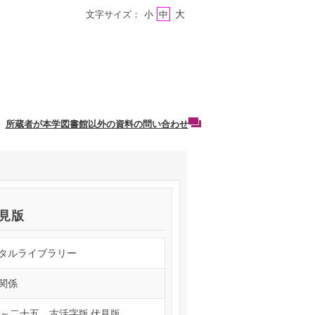
大
文字サイズ：
小
中
所蔵者が本学図書館以外の資料の問い合わせ
伏見版
タルライブラリー
関係
一～二十五 古活字版 伏見版