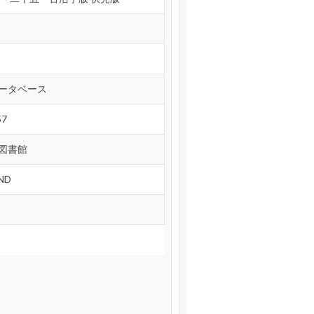
ータベース
57
図書館
ND