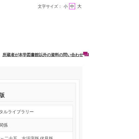
大
文字サイズ：
小
中
所蔵者が本学図書館以外の資料の問い合わせ
見版
タルライブラリー
関係
一～二十五 古活字版 伏見版