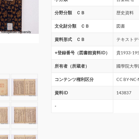
分野分類 ＣＢ
歴史資料
文化財分類 ＣＢ
図書
資料形式 ＣＢ
テキストデ
+登録番号（図書館資料ID）
貴1933-19
所有者（所蔵者）
國學院大學
コンテンツ権利区分
CC BY-NC-
資料ID
143837
-