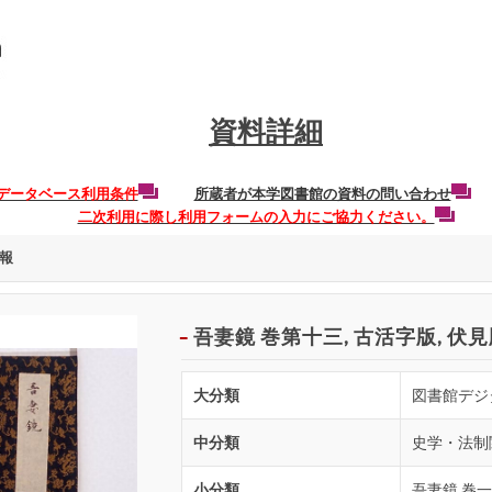
資料詳細
データベース利用条件
所蔵者が本学図書館の資料の問い合わせ
二次利用に際し利用フォームの入力にご協力ください。
報
吾妻鏡 巻第十三, 古活字版, 伏
大分類
図書館デジ
中分類
史学・法制
小分類
吾妻鏡 巻