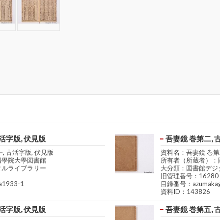
活字版, 伏見版
吾妻鏡 巻第二, 
, 古活字版, 伏見版
資料名：吾妻鏡 巻第二
國學院大學図書館
所有者（所蔵者）：
タルライブラリー
大分類：図書館デジ
旧管理番号：16280
1933-1
目録番号：azumakag
資料ID：143826
活字版, 伏見版
吾妻鏡 巻第五, 