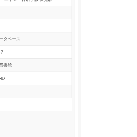
ータベース
57
図書館
ND