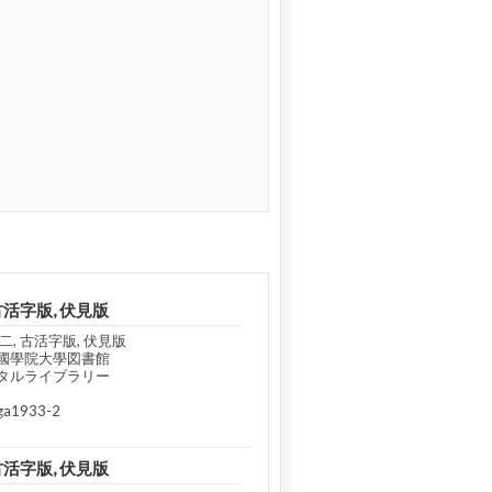
古活字版, 伏見版
, 古活字版, 伏見版
國學院大學図書館
タルライブラリー
a1933-2
古活字版, 伏見版