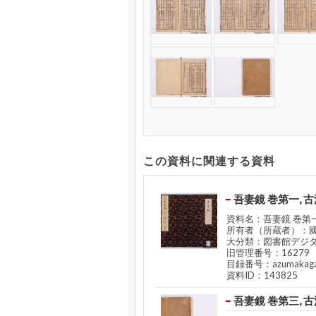
この資料に関連する資料
吾妻鏡 巻第一, 古
資料名：吾妻鏡 巻第一
所有者（所蔵者）：
大分類：図書館デジ
旧管理番号：16279
目録番号：azumakaga
資料ID：143825
吾妻鏡 巻第三, 古