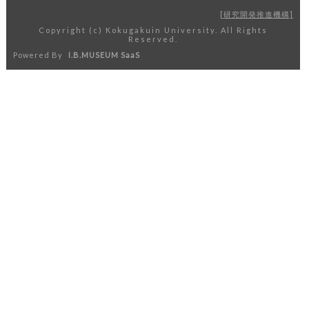
研究開発推進機構
Copyright (c) Kokugakuin University. All Rights
Reserved.
Powered By
I.B.MUSEUM SaaS