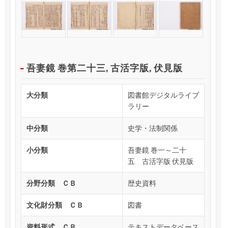
吾妻鏡 巻第二十三, 古活字版, 伏見版
大分類
図書館デジタルライブ
ラリー
中分類
史学・法制関係
小分類
吾妻鏡 巻一～二十
五 古活字版 伏見版
分野分類 ＣＢ
歴史資料
文化財分類 ＣＢ
図書
資料形式 ＣＢ
テキストデータベース