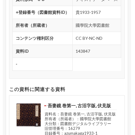
+登録番号（図書館資料ID）
貴1933-1957
所有者（所蔵者）
國學院大學図書館
コンテンツ権利区分
CC BY-NC-ND
資料ID
143847
-
この資料に関連する資料
吾妻鏡 巻第一, 古活字版, 伏見版
資料名：吾妻鏡 巻第一, 古活字版, 伏見版
所有者（所蔵者）：國學院大學図書館
大分類：図書館デジタルライブラリー
旧管理番号：16279
目録番号：azumakaga1933-1