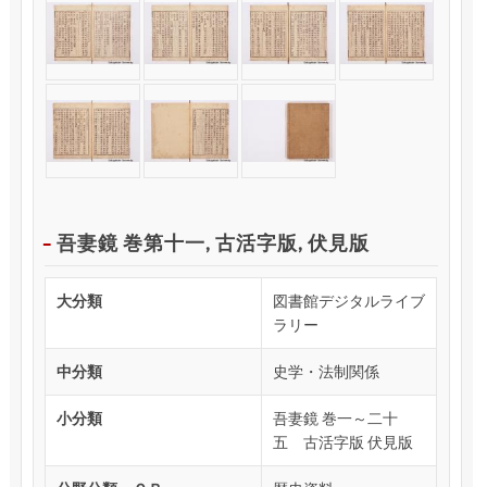
吾妻鏡 巻第十一, 古活字版, 伏見版
大分類
図書館デジタルライブ
ラリー
中分類
史学・法制関係
小分類
吾妻鏡 巻一～二十
五 古活字版 伏見版