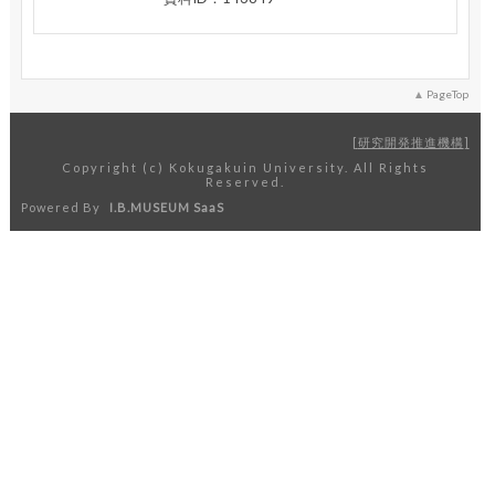
PageTop
研究開発推進機構
Copyright (c) Kokugakuin University. All Rights
Reserved.
Powered By
I.B.MUSEUM SaaS