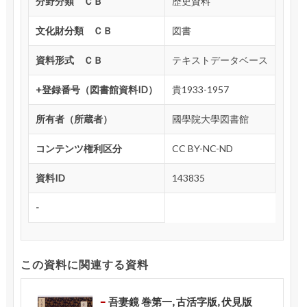
分野分類 ＣＢ
歴史資料
文化財分類 ＣＢ
図書
資料形式 ＣＢ
テキストデータベース
+登録番号（図書館資料ID）
貴1933-1957
所有者（所蔵者）
國學院大學図書館
コンテンツ権利区分
CC BY-NC-ND
資料ID
143835
-
この資料に関連する資料
吾妻鏡 巻第一, 古活字版, 伏見版