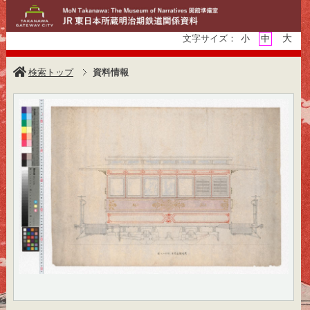
大
文字サイズ：
小
中
検索トップ
資料情報