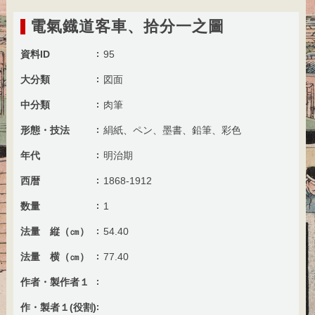
電氣鐡道客車、拾分一之圖
資料ID
95
大分類
図面
中分類
肉筆
形態・技法
絹紙、ペン、墨書、鉛筆、彩色
年代
明治期
西暦
1868-1912
数量
1
法量 縦（㎝）
54.40
法量 横（㎝）
77.40
作者・製作者１
作・製者１(役割)