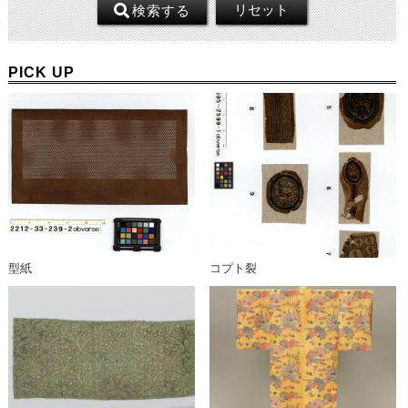
リセット
検索
する
PICK UP
型紙
コプト裂