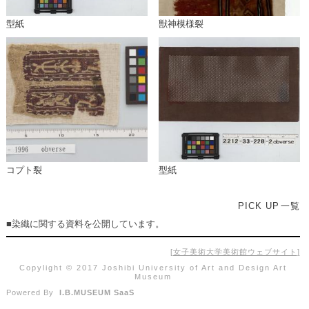
型紙
獣神模様裂
コプト裂
型紙
PICK UP
一覧
■染織に関する資料を公開しています。
女子美術大学美術館ウェブサイト
Copylight © 2017 Joshibi University of Art and Design Art
Museum
Powered By
I.B.MUSEUM SaaS