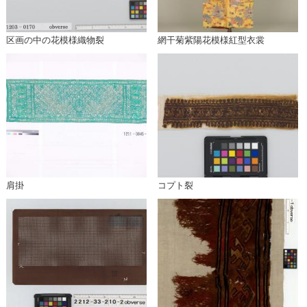
区画の中の花模様織物裂
網干菊紫陽花模様紅型衣裳
肩掛
コプト裂