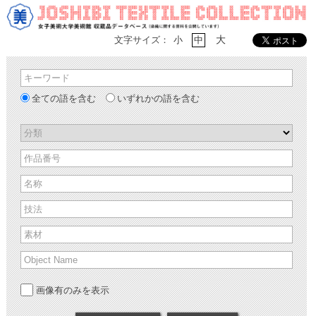
大
文字サイズ：
小
中
キーワード
全ての語を含む
いずれかの語を含む
分類
作品番号
名称
技法
素材
Object Name
画像有のみを表示