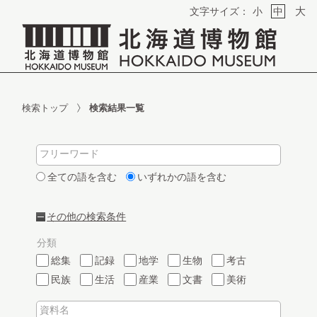
大
文字サイズ：
小
中
検索トップ
検索結果一覧
フリーワード
全ての語を含む
いずれかの語を含む
その他の検索条件
分類
総集
記録
地学
生物
考古
民族
生活
産業
文書
美術
資料名