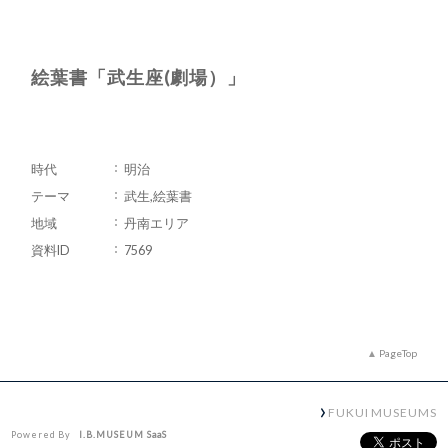
絵葉書「武生座(劇場）」
時代
明治
テーマ
武生,絵葉書
地域
丹南エリア
資料ID
7569
PageTop
FUKUI MUSEUMS
Powered By
I.B.MUSEUM SaaS