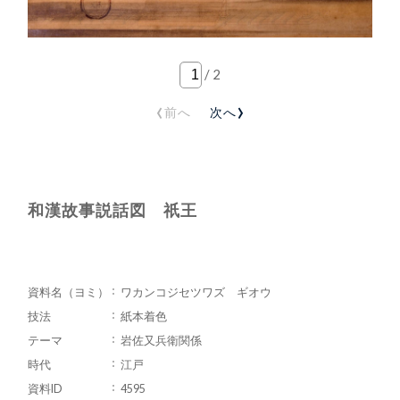
/
2
‹
›
前へ
次へ
和漢故事説話図 祇王
資料名（ヨミ）
ワカンコジセツワズ ギオウ
技法
紙本着色
テーマ
岩佐又兵衛関係
時代
江戸
資料ID
4595