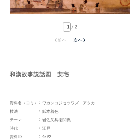
/
2
‹
›
前へ
次へ
和漢故事説話図 安宅
資料名（ヨミ）
ワカンコジセツワズ アタカ
技法
紙本着色
テーマ
岩佐又兵衛関係
時代
江戸
資料ID
4592