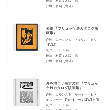
技法、材質：木版、紙
分野：版画（海外）
表紙 『ブリュッケ展カタログ版
画集』
作家：エーリッヒ・ヘッケル Erich
HECKEL
制作年：1910年
技法、材質：木版、紙
分野：版画（海外）
舟を漕ぐサモアの女 『ブリュッ
ケ展カタログ版画集』
作家：エルンスト・ルートヴィヒ・
キルヒナー Ernst Ludwig KIRCHNER
制作年：1910年