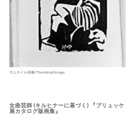
サムネイル画像/Thumbnail Image
女曲芸師 (キルヒナーに基づく) 『ブリュッケ
展カタログ版画集』