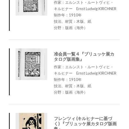
作家：エルンスト・ルートヴィヒ・
キルヒナー Ernst Ludwig KIRCHNER
制作年：1910年
技法、材質：木版、紙
分野：版画（海外）
准会員一覧 4 『ブリュッケ展カ
タログ版画集』
作家：エルンスト・ルートヴィヒ・
キルヒナー Ernst Ludwig KIRCHNER
制作年：1910年
技法、材質：木版、紙
分野：版画（海外）
フレンツィ (キルヒナーに基づ
く) 『ブリュッケ展カタログ版画
集』