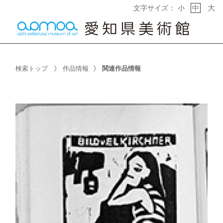
大
文字サイズ：
小
中
検索トップ
作品情報
関連作品情報