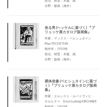
技法、材質：木版、紙
分野：版画（海外）
坐る男 (ヘッケルに基づく) 『ブ
リュッケ展カタログ版画集』
作家：マックス・ペヒシュタイン
Max PECHSTEIN
制作年：1910年
技法、材質：木版、紙
分野：版画（海外）
裸体坐像 (ペヒシュタインに基づ
く) 『ブリュッケ展カタログ版画
集』
作家：エルンスト・ルートヴィヒ・
キルヒナー Ernst Ludwig KIRCHNER
制作年：1910年