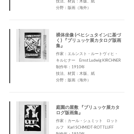
技法、材質：木版、紙
分野：版画（海外）
裸体坐像 (ペヒシュタインに基づ
く) 『ブリュッケ展カタログ版画
集』
作家：エルンスト・ルートヴィヒ・
キルヒナー Ernst Ludwig KIRCHNER
制作年：1910年
技法、材質：木版、紙
分野：版画（海外）
庭園の屋敷 『ブリュッケ展カタ
ログ版画集』
作家：カール・シュミット゠ロット
ルフ Karl SCHMIDT-ROTTLUFF
制作年：1910年