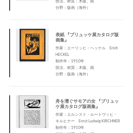
技法、材質：木版、紙
分野：版画（海外）
表紙 『ブリュッケ展カタログ版
画集』
作家：エーリッヒ・ヘッケル Erich
HECKEL
制作年：1910年
技法、材質：木版、紙
分野：版画（海外）
舟を漕ぐサモアの女 『ブリュッ
ケ展カタログ版画集』
作家：エルンスト・ルートヴィヒ・
キルヒナー Ernst Ludwig KIRCHNER
制作年：1910年