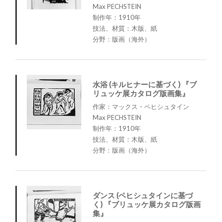
Max PECHSTEIN
制作年：1910年
技法、材質：木版、紙
分野：版画（海外）
水浴 (キルヒナーに基づく) 『ブ
リュッケ展カタログ版画集』
作家：マックス・ペヒシュタイン
Max PECHSTEIN
制作年：1910年
技法、材質：木版、紙
分野：版画（海外）
ダンス (ペヒシュタインに基づ
く) 『ブリュッケ展カタログ版画
集』