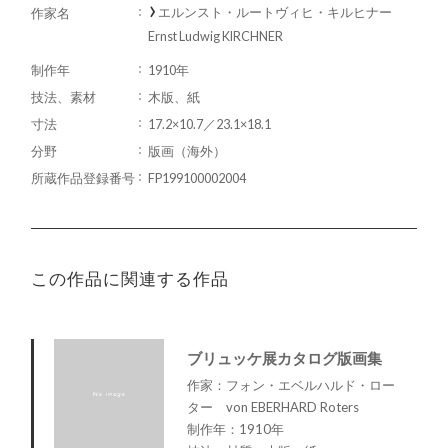
エルンスト・ルートヴィヒ・キルヒナー
作家名
Ernst Ludwig KIRCHNER
制作年
1910年
技法、素材
木版、紙
寸法
17.2×10.7／23.1×18.1
分野
版画（海外）
所蔵作品登録番号
FP199100002004
この作品に関連する作品
ブリュッケ展カタログ版画集
作家：フォン・エベルハルド・ロー
ター von EBERHARD Roters
制作年：1910年