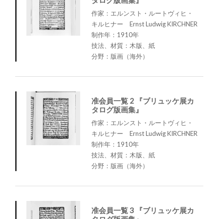
作家：エルンスト・ルートヴィヒ・
キルヒナー Ernst Ludwig KIRCHNER
制作年：1910年
技法、材質：木版、紙
分野：版画（海外）
准会員一覧 2 『ブリュッケ展カ
タログ版画集』
作家：エルンスト・ルートヴィヒ・
キルヒナー Ernst Ludwig KIRCHNER
制作年：1910年
技法、材質：木版、紙
分野：版画（海外）
准会員一覧 3 『ブリュッケ展カ
タログ版画集』