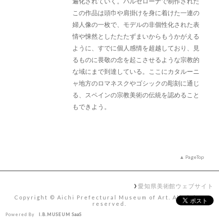
遍化されていく。バルセローナで制作された
この作品は頭巾や肩掛けを身に着けた一連の
婦人像の一枚で、モデルの非個性化された表
情や悚然としたたたずまいからもうかがえる
ように、すでに個人感情を超越しており、見
るものに畏敬の念を起こさせるような宗教的
な域にまで到達している。ここにカタルーニ
ャ地方のロマネスクやゴシックの彫刻に通じ
る、スペインの宗教美術の伝統を認めること
もできよう。
PageTop
愛知県美術館ウェブサイト
Copyright ©︎ Aichi Prefectural Museum of Art. All rights
reserved.
Powered By
I.B.MUSEUM SaaS