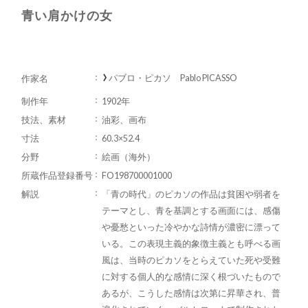
青い肩かけの女
パブロ・ピカソ Pablo PICASSO
作家名
制作年
1902年
技法、素材
油彩、画布
寸法
60.3×52.4
分野
絵画（海外）
所蔵作品登録番号
FO198700001000
解説
「青の時代」のピカソの作品は貧困や弱者を
テーマとし、青を基調とする画面には、感傷
や憂愁といった冷やかな詩情が濃密に漂って
いる。この表現主義的象徴主義とも呼べる画
風は、当時のピカソをとらえていた死や受難
に対する個人的な感情に深く根づいたもので
あるが、こうした感情は次第に昇華され、普