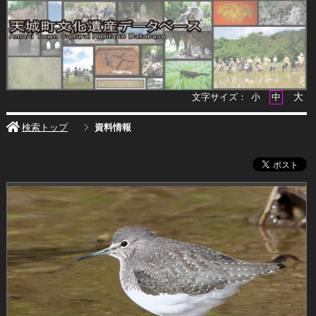
大
文字サイズ：
小
中
検索トップ
資料情報