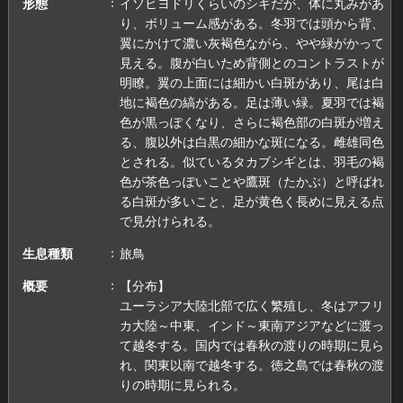
形態
イソヒヨドリくらいのシギだが、体に丸みがあ
り、ボリューム感がある。冬羽では頭から背、
翼にかけて濃い灰褐色ながら、やや緑がかって
見える。腹が白いため背側とのコントラストが
明瞭。翼の上面には細かい白斑があり、尾は白
地に褐色の縞がある。足は薄い緑。夏羽では褐
色が黒っぽくなり、さらに褐色部の白斑が増え
る、腹以外は白黒の細かな斑になる。雌雄同色
とされる。似ているタカブシギとは、羽毛の褐
色が茶色っぽいことや鷹斑（たかぶ）と呼ばれ
る白斑が多いこと、足が黄色く長めに見える点
で見分けられる。
生息種類
旅鳥
概要
【分布】
ユーラシア大陸北部で広く繁殖し、冬はアフリ
カ大陸～中東、インド～東南アジアなどに渡っ
て越冬する。国内では春秋の渡りの時期に見ら
れ、関東以南で越冬する。徳之島では春秋の渡
りの時期に見られる。