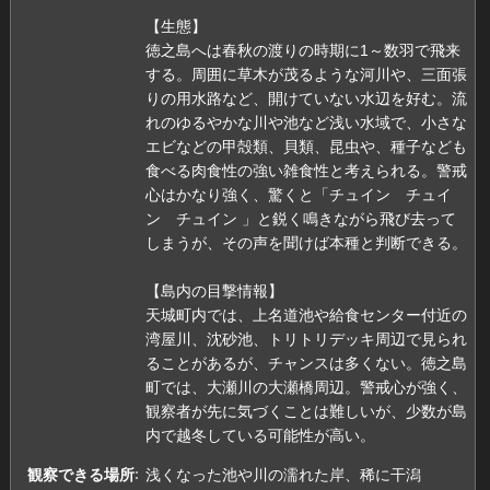
【生態】
徳之島へは春秋の渡りの時期に1～数羽で飛来
する。周囲に草木が茂るような河川や、三面張
りの用水路など、開けていない水辺を好む。流
れのゆるやかな川や池など浅い水域で、小さな
エビなどの甲殻類、貝類、昆虫や、種子なども
食べる肉食性の強い雑食性と考えられる。警戒
心はかなり強く、驚くと「チュイン チュイ
ン チュイン 」と鋭く鳴きながら飛び去って
しまうが、その声を聞けば本種と判断できる。
【島内の目撃情報】
天城町内では、上名道池や給食センター付近の
湾屋川、沈砂池、トリトリデッキ周辺で見られ
ることがあるが、チャンスは多くない。徳之島
町では、大瀬川の大瀬橋周辺。警戒心が強く、
観察者が先に気づくことは難しいが、少数が島
内で越冬している可能性が高い。
観察できる場所
浅くなった池や川の濡れた岸、稀に干潟