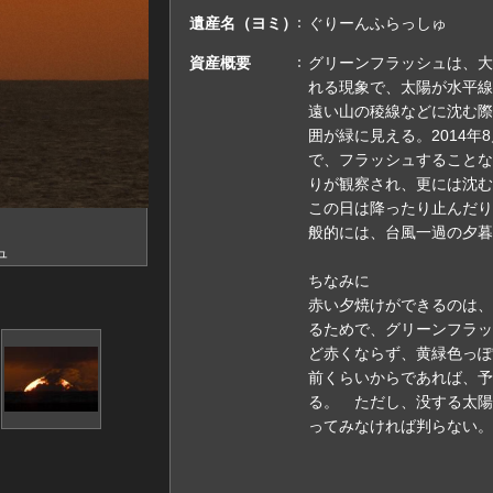
遺産名（ヨミ）
ぐりーんふらっしゅ
資産概要
グリーンフラッシュは、大
れる現象で、太陽が水平線
遠い山の稜線などに沈む際
囲が緑に見える。2014年
で、フラッシュすることな
りが観察され、更には沈む
この日は降ったり止んだり
般的には、台風一過の夕暮
ュ
ちなみに
赤い夕焼けができるのは、
るためで、グリーンフラッ
ど赤くならず、黄緑色っぽ
前くらいからであれば、予
る。 ただし、没する太陽
ってみなければ判らない。