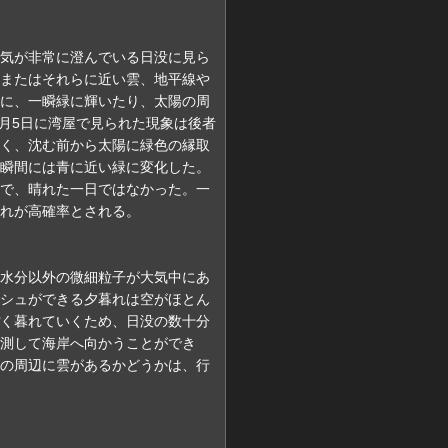
気が非常に澄んでいる日没に見ら
またはそれらに近い雲、地平線や
に、一瞬緑に輝いたり、太陽の周
8月5日に湾屋で見られた現象は後者
く、沈む前から太陽に緑色の縁取
瞬間には青に近い緑に変化した。
で、晴れた一日ではなかった。一
れが高確率とされる。
水分以外の微細粒子が大気中にあ
シュができる夕暮れは空がほとん
く暮れていくため、日没の数十分
測して海岸へ向かうことができ
の周辺に雲があるかどうかは、行