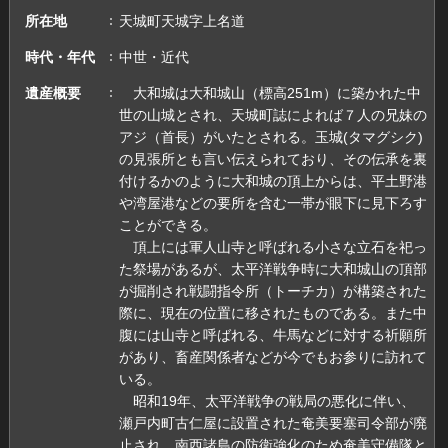
所在地
天城町天城字上名道
時代・年代
中世・近代
遺産概要
大和城は大和城山（標高251m）に築かれた中
世の山城とされ、天城町誌によれば７人の兄妹の
アジ（首長）がいたとされる。玉城(タマグシク)
の見張所とも言い伝えられており、その伝承を裏
付けるかのように大和城の頂上からは、平土野港
や湾屋港などの要所を含む一帯が眼下に見下ろす
ことができる。
頂上には軍人山寺と呼ばれる小さな立石を祀っ
た祭場があるが、太平洋戦争時に大和城山の頂部
が掘削され戦闘指令所（トーチカ）が構築された
際に、現在の位置に移されたものである。また中
腹には山寺と呼ばれる、牛馬などに対する祈願所
があり、畜産関係者などが今でもお参りに訪れて
いる。
昭和19年、太平洋戦争の戦局の悪化に伴い、
瀬戸内町古仁屋に設置された奄美要塞司令部が廃
止され、南西諸島の防衛強化のため奄美守備隊と