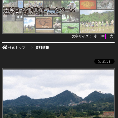
大
文字サイズ：
小
中
検索トップ
資料情報