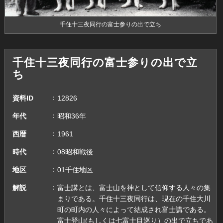
千住十三夜同行の富士参りの出で立ち
千住十三夜同行の富士参りの出で立
ち
資料ID
12826
年代
昭和36年
西暦
1961
時代
08昭和戦後
地区
01千住地区
解説
富士講とは、富士山を神として信仰する人々の集
まりである。千住十三夜同行は、現在の千住大川
町の町内の人々によって結成され富士講である。
富士登山(もしくは七富士目巡り）の出で立ちであ