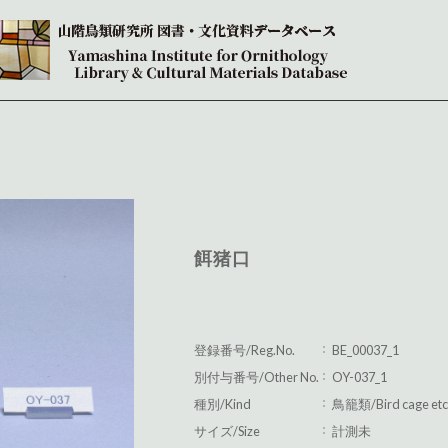
餌猪口
登録番号/Reg.No.
BE_00037_1
別付与番号/Other No.
OY-037_1
種別/Kind
鳥籠類/Bird cage etc
サイズ/Size
計測未