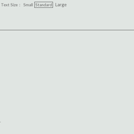
Large
Text Size：
Small
Standard
.