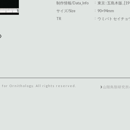
制作情報/Data_Info
東京 : 五島木版 , [19-
サイズ/Size
90×94mm
TR
ウミバト セイチョ
›
 for Ornithology. All rights reserved.
山階鳥類研究所/ Yam