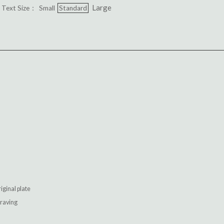
Large
Text Size：
Small
Standard
inal plate
aving