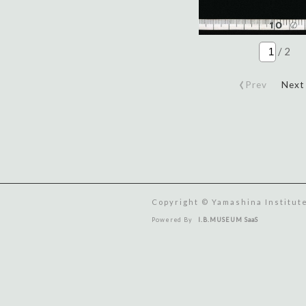
/
2
‹
Prev
Next
Copyright © Yamashina Institute
Powered By
I.B.MUSEUM SaaS