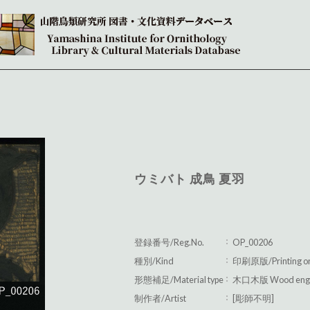
ウミバト 成鳥 夏羽
登録番号/Reg.No.
OP_00206
種別/Kind
印刷原版/Printing orig
形態補足/Material type
木口木版 Wood engr
制作者/Artist
[彫師不明]