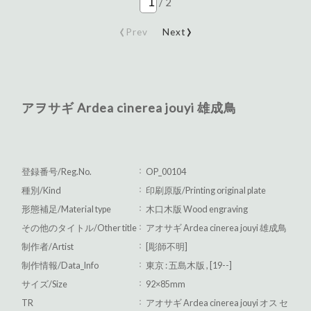
/
2
‹
›
Prev
Next
アヲサギ Ardea cinerea jouyi 雄成鳥
登録番号/Reg.No.
OP_00104
種別/Kind
印刷原版/Printing original plate
形態補足/Material type
木口木版 Wood engraving
その他のタイトル/Other title
アオサギ Ardea cinerea jouyi 雄成鳥
制作者/Artist
[彫師不明]
制作情報/Data_Info
東京 : 五島木版 , [19--]
サイズ/Size
92×85mm
TR
アオサギ Ardea cinerea jouyi オス セ