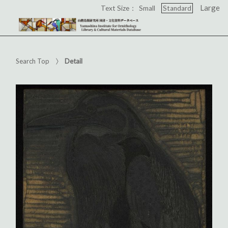
Large
Text Size：
Small
Standard
Search Top
Detail