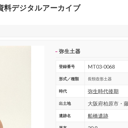
資料デジタルアーカイブ
弥生土器
MT03-0068
登録番号
形式／種類
長頸壺形土器
弥生時代後期
時代
大阪府柏原市・
出土地
船橋遺跡
遺跡名
20.9
器高