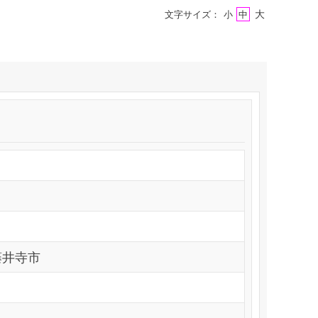
大
文字サイズ：
小
中
藤井寺市