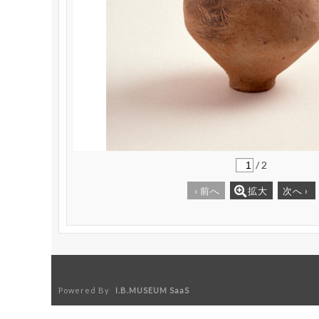
/
2
‹
前へ
拡大
次へ
›
Powered By
I.B.MUSEUM SaaS