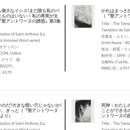
も偉大なイシス!まだ誰も私のベ
かれはまっさ
たものはいない！私の果実が太
（『聖アント
『聖アントワーヌの誘惑』第3集
Title：The Tempt
Tentation de Sain
tion of Saint Anthony (La
作家名：ルドン,
t-Antoine) (third series)
Artist Name：RE
 オディロン
技法・材質：リ
DON, Odilon
制作年：1896（
トグラフ、紙
台帳No./Cat.No
明治29）
WMC-ID：6797
.：6170
のだ?大きな暗い穴じゃないか!
死神：わたし
さ、きっと（『聖アントワーヌ
ことができる
集より）
ントワーヌの
tion of Saint Anthony (La
Title：The Tempt
t-Antoine) (third series)
Tentation de Sain