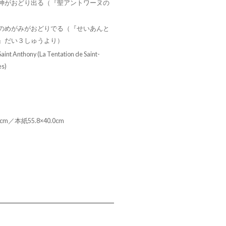
神がおどり出る（『聖アントワーヌの
）
のめがみがおどりでる（『せいあんと
』だい３しゅうより）
aint Anthony (La Tentation de Saint-
es)
cm／本紙55.8×40.0cm