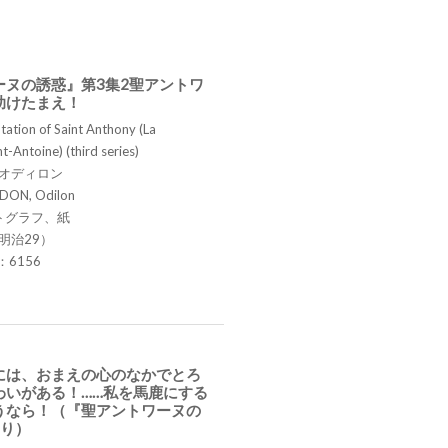
ーヌの誘惑』第3集2聖アントワ
助けたまえ！
ation of Saint Anthony (La
t-Antoine) (third series)
 オディロン
DON, Odilon
トグラフ、紙
明治29）
.：6156
には、おまえの心のなかでとろ
わいがある！……私を馬鹿にする
うなら！（『聖アントワーヌの
より）