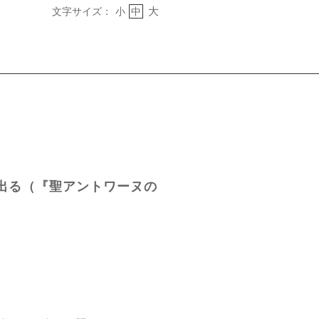
大
文字サイズ：
小
中
出る（『聖アントワーヌの
ン