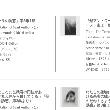
ーヌの誘惑』第3集1扉
『聖アントワ
ーヌ：主よ！
tion of Saint Anthony (La
Title：The Tempt
t-Antoine) (third series)
Tentation de Sain
 オディロン
作家名：ルドン,
DON, Odilon
Artist Name：RE
トグラフ、紙
技法・材質：リ
明治29）
制作年：1896（
.：6155
台帳No./Cat.No
WMC-ID：6782
ところに玄武岩の円柱があ
わたしの接吻
が丸天井から射してくる（『聖
ける果実の味
の誘惑』第3集より）
のだね！さよ
誘惑』第3集
tion of Saint Anthony (La