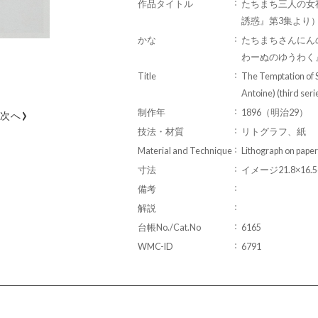
作品タイトル
たちまち三人の女
誘惑』第3集より
かな
たちまちさんにん
わーぬのゆうわく
Title
The Temptation of S
Antoine) (third seri
›
制作年
1896（明治29）
次へ
技法・材質
リトグラフ、紙
Material and Technique
Lithograph on paper
寸法
イメージ21.8×16.5
備考
解説
台帳No./Cat.No
6165
WMC-ID
6791