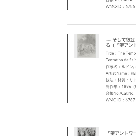
WMC-ID：6785
……そして彼
る（『聖アン
Title：The Tempta
Tentation de Sain
作家名：ルドン,
Artist Name：RE
技法・材質：リ
制作年：1896（
台帳No./Cat.No
WMC-ID：6787
『聖アントワー