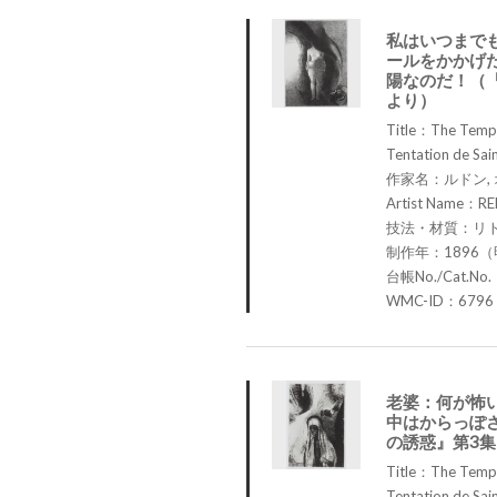
私はいつまで
ールをかかげ
陽なのだ！（
より）
Title：The Tempta
Tentation de Sain
作家名：ルドン,
Artist Name：RE
技法・材質：リ
制作年：1896（
台帳No./Cat.No
WMC-ID：6796
老婆：何が怖い
中はからっぽ
の誘惑』第3
Title：The Tempta
Tentation de Sain