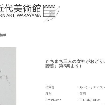
情報
たちまち三人の女神がおどり
誘惑』第3集より）
作家名
ルドン, オディロ
種別
版画
Artist Name
REDON, Odilon