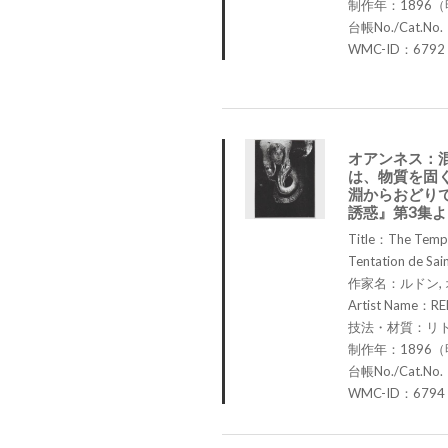
制作年：1896（
台帳No./Cat.No
WMC-ID：6792
オアンネス：
は、物質を固
淵からおどり
誘惑』第3集
Title：The Tempta
Tentation de Sain
作家名：ルドン,
Artist Name：RE
技法・材質：リ
制作年：1896（
台帳No./Cat.No
WMC-ID：6794