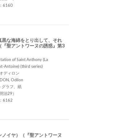
.：6160
真黒な海綿をとり出して、それ
（『聖アントワーヌの誘惑』第3
ation of Saint Anthony (La
t-Antoine) (third series)
 オディロン
DON, Odilon
トグラフ、紙
明治29）
.：6162
ンノイヤ）（『聖アントワーヌ