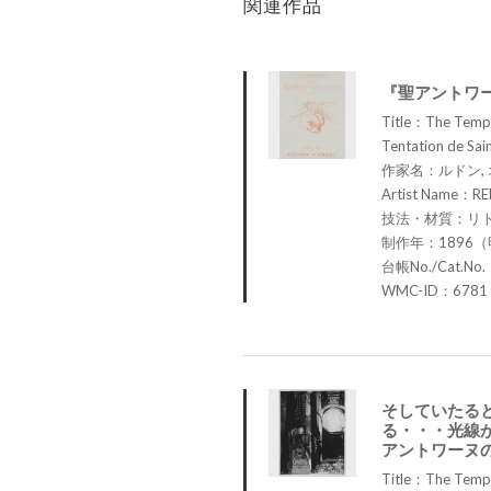
関連作品
『聖アントワ
Title：The Tempta
Tentation de Sain
作家名：ルドン,
Artist Name：RE
技法・材質：リ
制作年：1896（
台帳No./Cat.No
WMC-ID：6781
そしていたる
る・・・光線
アントワーヌ
Title：The Tempta