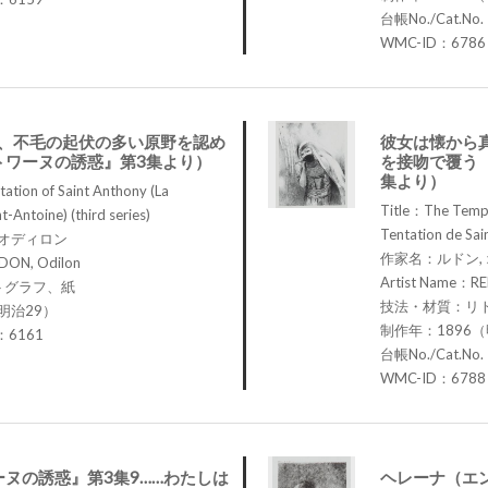
台帳No./Cat.No
WMC-ID：6786
は、不毛の起伏の多い原野を認め
彼女は懐から
トワーヌの誘惑』第3集より）
を接吻で覆う
集より）
tion of Saint Anthony (La
Title：The Tempt
t-Antoine) (third series)
Tentation de Sain
 オディロン
作家名：ルドン,
DON, Odilon
Artist Name：RE
トグラフ、紙
技法・材質：リ
明治29）
制作年：1896（
.：6161
台帳No./Cat.No
WMC-ID：6788
ヌの誘惑』第3集9……わたしは
ヘレーナ（エ