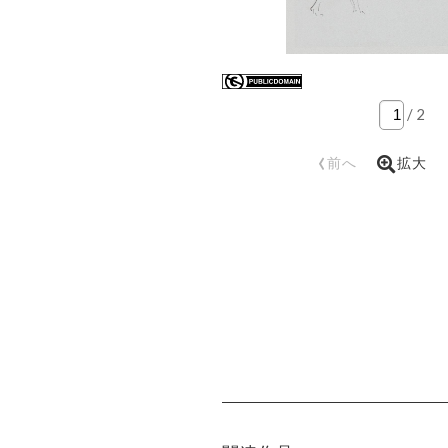
/
2
‹
前へ
拡大