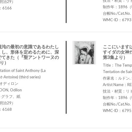
技法・材質：リ
明治29）
制作年：1896（
.：6166
台帳No./Cat.No
WMC-ID：6793
混沌の最初の意識であるわたし
ここにいます
くし、形体を定めるために、深
すイダの女神
でてきた（『聖アントワーヌの
第3集より）
より）
Title：The Tempt
tion of Saint Anthony (La
Tentation de Sain
t-Antoine) (third series)
作家名：ルドン,
 オディロン
Artist Name：RE
DON, Odilon
技法・材質：リ
トグラフ、紙
制作年：1896（
明治29）
台帳No./Cat.No
.：6168
WMC-ID：6795