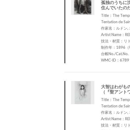
孤独のうちに
住んでいたの
Title：The Tempta
Tentation de Sain
作家名：ルドン,
Artist Name：RE
技法・材質：リ
制作年：1896（
台帳No./Cat.No
WMC-ID：6789
大智はわがも
（『聖アント
Title：The Tempta
Tentation de Sain
作家名：ルドン,
Artist Name：RE
技法・材質：リ