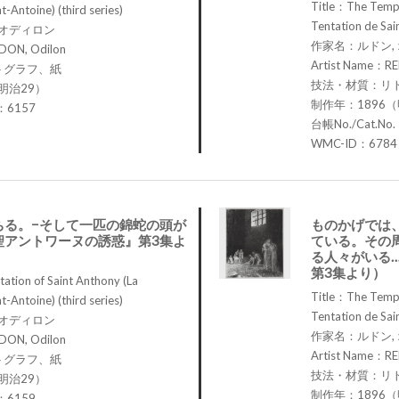
Title：The Tempt
t-Antoine) (third series)
Tentation de Sain
 オディロン
作家名：ルドン,
DON, Odilon
Artist Name：RE
トグラフ、紙
技法・材質：リ
明治29）
制作年：1896（
.：6157
台帳No./Cat.No
WMC-ID：6784
ちる。−そして一匹の錦蛇の頭が
ものかげでは
聖アントワーヌの誘惑』第3集よ
ている。その
る人々がいる
第3集より）
tion of Saint Anthony (La
Title：The Tempt
t-Antoine) (third series)
Tentation de Sain
 オディロン
作家名：ルドン,
DON, Odilon
Artist Name：RE
トグラフ、紙
技法・材質：リ
明治29）
制作年：1896（
.：6159