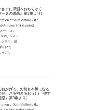
かさまに深淵へおちてゆく
ワーヌの誘惑』第3集より）
ation of Saint Anthony (La
t-Antoine) (third series)
 オディロン
DON, Odilon
トグラフ、紙
明治29）
.：6171
のおかげで、お前も本気になる
のだ。さあ抱きあおう!（『聖ア
誘惑』第3集より）
ation of Saint Anthony (La
t-Antoine) (third series)