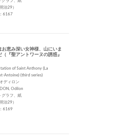
トグラフ、紙
明治29）
.：6167
はお恵み深い女神様、山にいま
だ（『聖アントワーヌの誘惑』
ation of Saint Anthony (La
t-Antoine) (third series)
 オディロン
DON, Odilon
トグラフ、紙
明治29）
.：6169