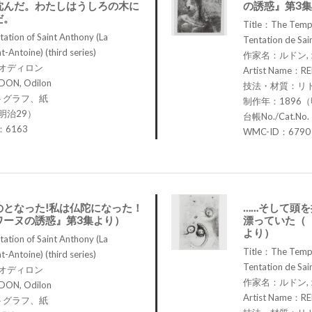
沈んだ。わたしはうしろの木に
の誘惑』第3
だ。
Title：The Tempt
tion of Saint Anthony (La
Tentation de Sain
t-Antoine) (third series)
作家名：ルドン,
 オディロン
Artist Name：RE
DON, Odilon
技法・材質：リ
トグラフ、紙
制作年：1896（
明治29）
台帳No./Cat.No
.：6163
WMC-ID：6790
のとなった!私は仏陀になった！
……そして頭
ワーヌの誘惑』第3集より）
漂っていた（
より）
tion of Saint Anthony (La
Title：The Tempt
t-Antoine) (third series)
Tentation de Sain
 オディロン
作家名：ルドン,
DON, Odilon
Artist Name：RE
トグラフ、紙