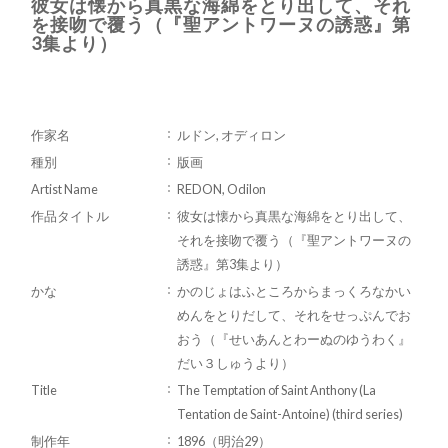
彼女は懐から真黒な海綿をとり出して、それ
を接吻で覆う（『聖アントワーヌの誘惑』第
3集より）
作家名
ルドン, オディロン
種別
版画
Artist Name
REDON, Odilon
作品タイトル
彼女は懐から真黒な海綿をとり出して、
それを接吻で覆う（『聖アントワーヌの
誘惑』第3集より）
かな
かのじょはふところからまっくろなかい
めんをとりだして、それをせっぷんでお
おう（『せいあんとわーぬのゆうわく』
だい３しゅうより）
Title
The Temptation of Saint Anthony (La
Tentation de Saint-Antoine) (third series)
制作年
1896（明治29）