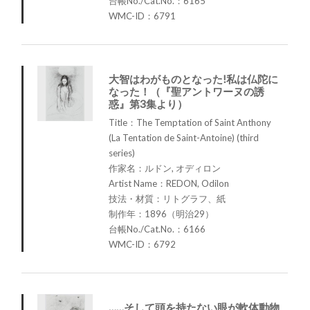
台帳No./Cat.No.：6165
WMC-ID：6791
大智はわがものとなった!私は仏陀に
なった！（『聖アントワーヌの誘
惑』第3集より）
Title：The Temptation of Saint Anthony
(La Tentation de Saint-Antoine) (third
series)
作家名：ルドン, オディロン
Artist Name：REDON, Odilon
技法・材質：リトグラフ、紙
制作年：1896（明治29）
台帳No./Cat.No.：6166
WMC-ID：6792
……そして頭を持たない眼が軟体動物