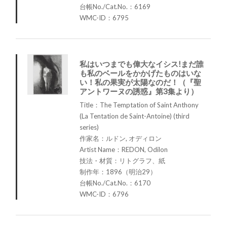
台帳No./Cat.No.：6169
WMC-ID：6795
私はいつまでも偉大なイシス!まだ誰
も私のベールをかかげたものはいな
い！私の果実が太陽なのだ！（『聖
アントワーヌの誘惑』第3集より）
Title：The Temptation of Saint Anthony
(La Tentation de Saint-Antoine) (third
series)
作家名：ルドン, オディロン
Artist Name：REDON, Odilon
技法・材質：リトグラフ、紙
制作年：1896（明治29）
台帳No./Cat.No.：6170
WMC-ID：6796