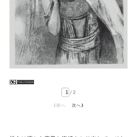
/
2
‹
›
前へ
次へ