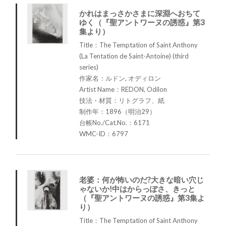
かれはまっさかさまに深淵へおちて
ゆく（『聖アントワーヌの誘惑』第3
集より）
Title：The Temptation of Saint Anthony
(La Tentation de Saint-Antoine) (third
series)
作家名：ルドン, オディロン
Artist Name：REDON, Odilon
技法・材質：リトグラフ、紙
制作年：1896（明治29）
台帳No./Cat.No.：6171
WMC-ID：6797
老婆：何が怖いのだ?大きな暗い穴じ
ゃないか!中はからっぽさ、きっと
（『聖アントワーヌの誘惑』第3集よ
り）
Title：The Temptation of Saint Anthony