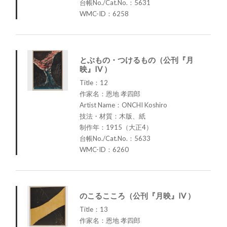
台帳No./Cat.No.：5631
WMC-ID：6258
とぶもの・つけるもの（公刊『月
映』IV ）
Title：12
作家名：恩地 孝四郎
Artist Name：ONCHI Koshiro
技法・材質：木版、紙
制作年：1915（大正4）
台帳No./Cat.No.：5633
WMC-ID：6260
のこるこころ（公刊『月映』IV ）
Title：13
作家名：恩地 孝四郎