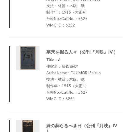
技法・材質：木版、紙
制作年：1915（大正4）
台帳No./Cat.No.：5625
WMC-ID：6252
墓穴を掘る人々（公刊『月映』IV ）
Title：6
作家名：藤森 静雄
Artist Name：FUJIMORI Shizuo
技法・材質：木版、紙
制作年：1915（大正4）
台帳No./Cat.No.：5627
WMC-ID：6254
妹の葬らるべき日（公刊『月映』IV
）