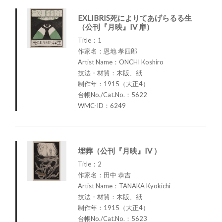
EXLIBRIS死によりてあげらるる生
（公刊『月映』IV 扉）
Title：1
作家名：恩地 孝四郎
Artist Name：ONCHI Koshiro
技法・材質：木版、紙
制作年：1915（大正4）
台帳No./Cat.No.：5622
WMC-ID：6249
埋葬（公刊『月映』IV ）
Title：2
作家名：田中 恭吉
Artist Name：TANAKA Kyokichi
技法・材質：木版、紙
制作年：1915（大正4）
台帳No./Cat.No.：5623