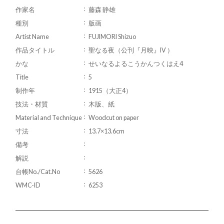
作家名
藤森 静雄
種別
版画
Artist Name
FUJIMORI Shizuo
作品タイトル
聖なる夜（公刊『月映』IV ）
かな
せいなるよるこうかんつくはえ4
Title
5
制作年
1915（大正4）
技法・材質
木版、紙
Material and Technique
Woodcut on paper
寸法
13.7×13.6cm
備考
解説
台帳No./Cat.No
5626
WMC-ID
6253