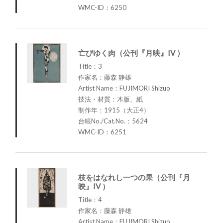
WMC-ID：6250
亡びゆく肉（公刊『月映』IV ）
Title：3
作家名：藤森 静雄
Artist Name：FUJIMORI Shizuo
技法・材質：木版、紙
制作年：1915（大正4）
台帳No./Cat.No.：5624
WMC-ID：6251
枝をはなれし一つの果（公刊『月
映』IV ）
Title：4
作家名：藤森 静雄
Artist Name：FUJIMORI Shizuo