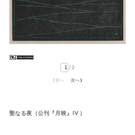
/
2
‹
›
前へ
次へ
聖なる夜（公刊『月映』IV ）