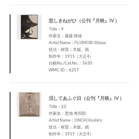
悲しきねがひ（公刊『月映』IV ）
Title：9
作家名：藤森 静雄
Artist Name：FUJIMORI Shizuo
技法・材質：木版、紙
制作年：1915（大正4）
台帳No./Cat.No.：5630
WMC-ID：6257
泪してあふぐ日（公刊『月映』IV ）
Title：10
作家名：恩地 孝四郎
Artist Name：ONCHI Koshiro
技法・材質：木版、紙
制作年：1915（大正4）