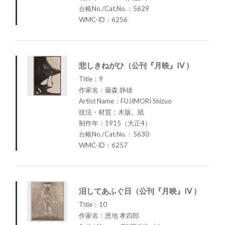
台帳No./Cat.No.：5629
WMC-ID：6256
悲しきねがひ（公刊『月映』IV ）
Title：9
作家名：藤森 静雄
Artist Name：FUJIMORI Shizuo
技法・材質：木版、紙
制作年：1915（大正4）
台帳No./Cat.No.：5630
WMC-ID：6257
泪してあふぐ日（公刊『月映』IV ）
Title：10
作家名：恩地 孝四郎