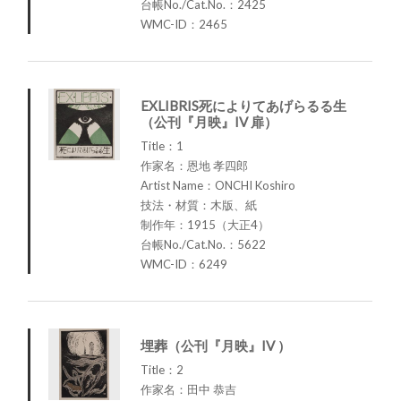
台帳No./Cat.No.：2425
WMC-ID：2465
EXLIBRIS死によりてあげらるる生
（公刊『月映』IV 扉）
Title：1
作家名：恩地 孝四郎
Artist Name：ONCHI Koshiro
技法・材質：木版、紙
制作年：1915（大正4）
台帳No./Cat.No.：5622
WMC-ID：6249
埋葬（公刊『月映』IV ）
Title：2
作家名：田中 恭吉