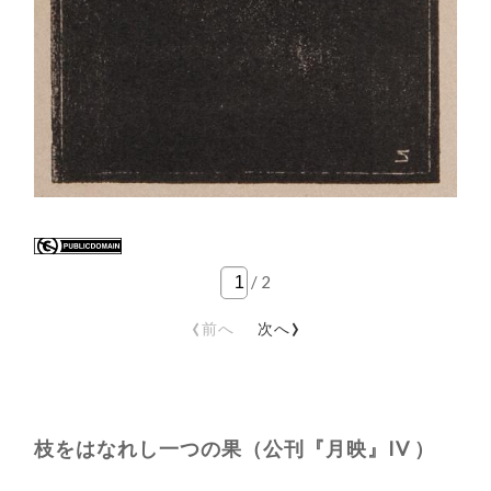
/
2
‹
›
前へ
次へ
枝をはなれし一つの果（公刊『月映』IV ）