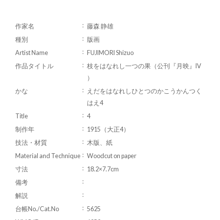
作家名
藤森 静雄
種別
版画
Artist Name
FUJIMORI Shizuo
作品タイトル
枝をはなれし一つの果（公刊『月映』IV
）
かな
えだをはなれしひとつのかこうかんつく
はえ4
Title
4
制作年
1915（大正4）
技法・材質
木版、紙
Material and Technique
Woodcut on paper
寸法
18.2×7.7cm
備考
解説
台帳No./Cat.No
5625