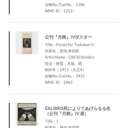
台帳No./Cat.No.：1186
WMC-ID：1212
公刊『月映』IVポスター
Title：Poster for Tsukuhae Ⅳ
作家名：恩地 孝四郎
Artist Name：ONCHI Koshiro
技法・材質：木版、紙
制作年：1915（大正4）
台帳No./Cat.No.：2425
WMC-ID：2465
EXLIBRIS死によりてあげらるる生
（公刊『月映』IV 扉）
Title：1
作家名：恩地 孝四郎