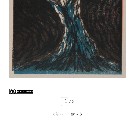
/
2
‹
›
前へ
次へ