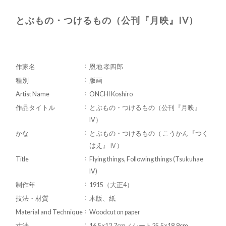
とぶもの・つけるもの（公刊『月映』IV）
作家名
恩地 孝四郎
種別
版画
Artist Name
ONCHI Koshiro
作品タイトル
とぶもの・つけるもの（公刊『月映』
IV）
かな
とぶもの・つけるもの（ こうかん『つく
はえ』 Ⅳ）
Title
Flying things, Following things (Tsukuhae
IV)
制作年
1915（大正4）
技法・材質
木版、紙
Material and Technique
Woodcut on paper
寸法
16.5×12.7cm／シート25.5×18.9cm