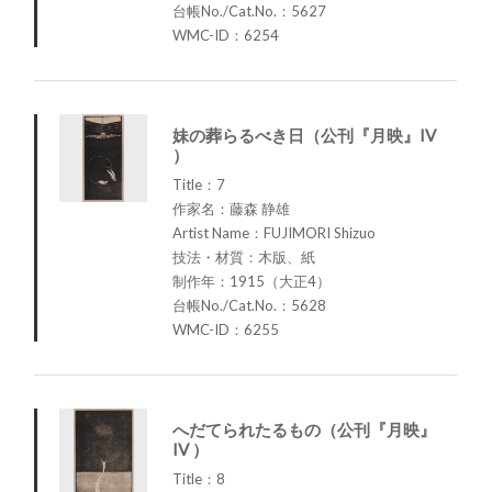
台帳No./Cat.No.：5627
WMC-ID：6254
妹の葬らるべき日（公刊『月映』IV
）
Title：7
作家名：藤森 静雄
Artist Name：FUJIMORI Shizuo
技法・材質：木版、紙
制作年：1915（大正4）
台帳No./Cat.No.：5628
WMC-ID：6255
へだてられたるもの（公刊『月映』
IV ）
Title：8