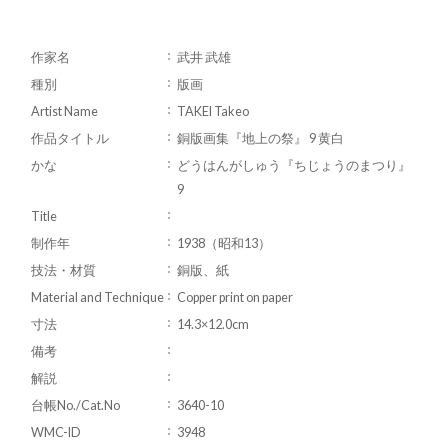
作家名
武井 武雄
種別
版画
Artist Name
TAKEI Takeo
作品タイトル
銅版画集『地上の祭』 9 黄白
かな
どうはんがしゅう『ちじょうのまつり』
9
Title
制作年
1938（昭和13）
技法・材質
銅版、紙
Material and Technique
Copper print on paper
寸法
14.3×12.0cm
備考
解説
台帳No./Cat.No
3640-10
WMC-ID
3948