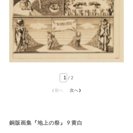
/
2
‹
›
前へ
次へ
銅版画集『地上の祭』 9 黄白