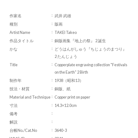
作家名
武井 武雄
種別
版画
Artist Name
TAKEI Takeo
作品タイトル
銅版画集『地上の祭』 2 誕生
かな
どうはんがしゅう『ちじょうのまつり』
2 たんじょう
Title
Copperplate engraving collection "Festivals
on the Earth" 2 Birth
制作年
1938（昭和13）
技法・材質
銅版、紙
Material and Technique
Copper print on paper
寸法
14.3×12.0cm
備考
解説
台帳No./Cat.No
3640-3