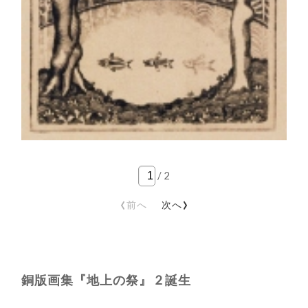
/
2
‹
›
前へ
次へ
銅版画集『地上の祭』 2 誕生