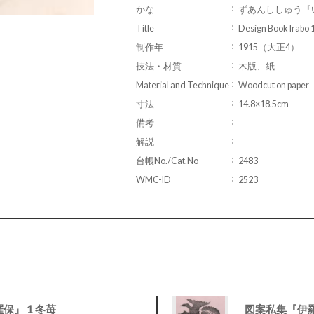
かな
ずあんししゅう『い
Title
Design Book Irabo 1
制作年
1915（大正4）
技法・材質
木版、紙
Material and Technique
Woodcut on paper
寸法
14.8×18.5cm
備考
解説
台帳No./Cat.No
2483
WMC-ID
2523
保』 1 冬苺
図案私集『伊