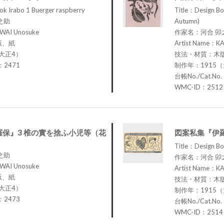
ok Irabo 1 Buerger raspberry
Title：Design Boo
之助
Autumn)
WAI Unosuke
作家名：河合 卯
版、紙
Artist Name：K
大正4）
技法・材質：木
.：2471
制作年：1915
台帳No./Cat.No
WMC-ID：2512
保』3 椎の實を捨ふ小児等（花
図案私集『伊羅
Title：Design Bo
之助
作家名：河合 卯
WAI Unosuke
Artist Name：K
版、紙
技法・材質：木
大正4）
制作年：1915
.：2473
台帳No./Cat.No
WMC-ID：2514