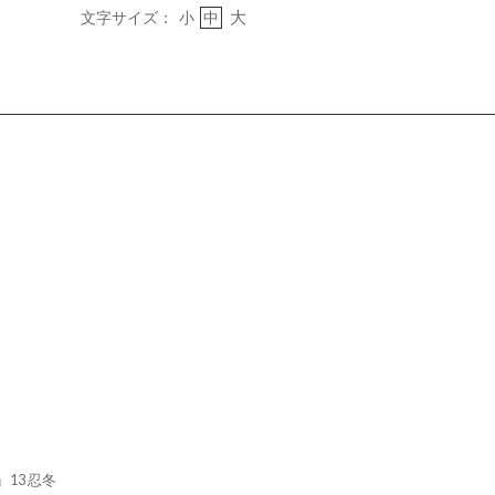
大
文字サイズ：
小
中
13 忍冬