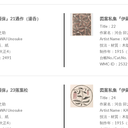
羅保』21遇作（湯呑）
図案私集『伊羅
Title：22
之助
作家名：河合 卯
WAI Unosuke
Artist Name：K
版、紙
技法・材質：木
大正4）
制作年：1915
.：2491
台帳No./Cat.No
WMC-ID：2532
保』23落葉松
図案私集『伊
Title：24
之助
作家名：河合 卯
WAI Unosuke
Artist Name：K
版、紙
技法・材質：木
大正4）
制作年：1915