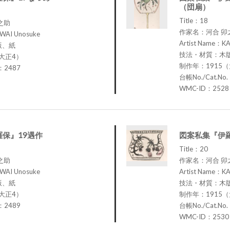
（団扇）
Title：18
之助
作家名：河合 卯
WAI Unosuke
Artist Name：K
版、紙
技法・材質：木
大正4）
制作年：1915
.：2487
台帳No./Cat.No
WMC-ID：2528
保』19遇作
図案私集『伊
Title：20
之助
作家名：河合 卯
WAI Unosuke
Artist Name：K
版、紙
技法・材質：木
大正4）
制作年：1915
.：2489
台帳No./Cat.No
WMC-ID：2530