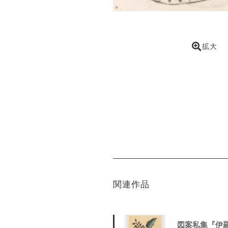
拡大
関連作品
図案私集『伊羅