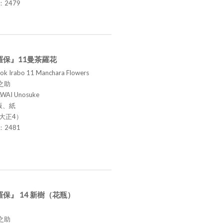
.：2479
羅保』11曼茶羅花
ok Irabo 11 Manchara Flowers
之助
AWAI Unosuke
版、紙
（大正4）
.：2481
保』 14 新樹（花瓶）
之助