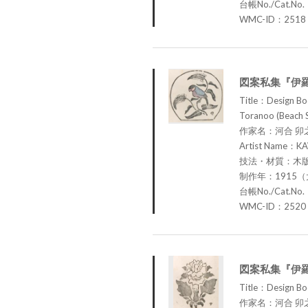
台帳No./Cat.No
WMC-ID：2518
図案私集『伊羅
Title：Design Boo
Toranoo (Beach 
作家名：河合 卯
Artist Name：KA
技法・材質：木版
制作年：1915（
台帳No./Cat.No
WMC-ID：2520
図案私集『伊羅
Title：Design Bo
作家名：河合 卯