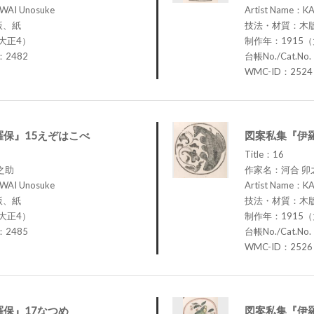
WAI Unosuke
Artist Name：K
版、紙
技法・材質：木
大正4）
制作年：1915
.：2482
台帳No./Cat.No
WMC-ID：2524
保』15えぞはこべ
図案私集『伊
Title：16
之助
作家名：河合 卯
WAI Unosuke
Artist Name：K
版、紙
技法・材質：木
大正4）
制作年：1915
.：2485
台帳No./Cat.No
WMC-ID：2526
保』17なつめ
図案私集『伊