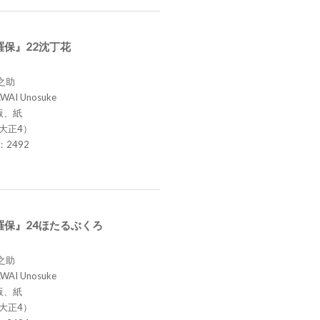
保』22沈丁花
之助
AWAI Unosuke
版、紙
（大正4）
.：2492
羅保』24ほたるぶくろ
之助
AWAI Unosuke
版、紙
（大正4）