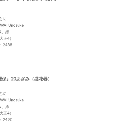
之助
AWAI Unosuke
版、紙
（大正4）
.：2488
羅保』20あざみ（盛花器）
之助
AWAI Unosuke
版、紙
（大正4）
.：2490