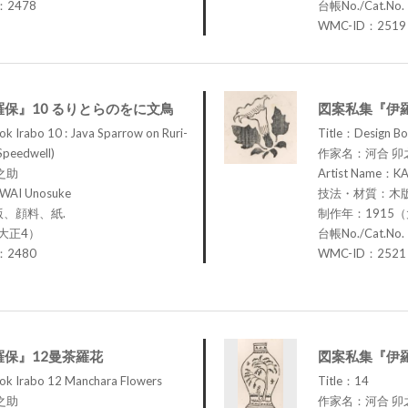
.：2478
台帳No./Cat.No
WMC-ID：2519
保』10 るりとらのをに文鳥
図案私集『伊
k Irabo 10 : Java Sparrow on Ruri-
Title：Design Bo
Speedwell)
作家名：河合 卯
之助
Artist Name：K
WAI Unosuke
技法・材質：木
、顔料、紙.
制作年：1915
大正4）
台帳No./Cat.No
.：2480
WMC-ID：2521
保』12曼茶羅花
図案私集『伊羅
ok Irabo 12 Manchara Flowers
Title：14
之助
作家名：河合 卯