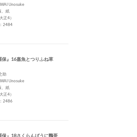
AWAI Unosuke
版、紙
（大正4）
.：2484
羅保』16嘉魚とつりふね草
之助
AWAI Unosuke
版、紙
（大正4）
.：2486
羅保』18さくらんばうに鸚哥