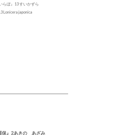
らぼ』13 すいかずら
3 Lonicera japonica
羅保』2あきのゝあざみ