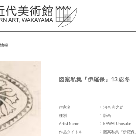
情報
図案私集『伊羅保』13 忍冬
作家名
河合 卯之助
種別
版画
Artist Name
KAWAI Unosuke
作品タイトル
図案私集『伊羅保』