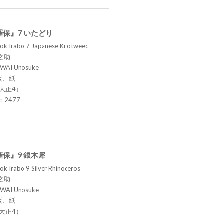
保』7 いたどり
ok Irabo 7 Japanese Knotweed
之助
AWAI Unosuke
版、紙
（大正4）
.：2477
保』9 銀木犀
k Irabo 9 Silver Rhinoceros
之助
AWAI Unosuke
版、紙
（大正4）