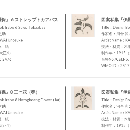
保』 6 ストレップトカアバス
図案私集『伊羅
ok Irabo 6 Strep Tokaabas
Title：Design Bo
之助
作家名：河合 卯
WAI Unosuke
Artist Name：K
版、紙
技法・材質：木
大正4）
制作年：1915
.：2476
台帳No./Cat.No
WMC-ID：2517
保』8 三七花（甕）
図案私集『伊羅
k Irabo 8 Notoginseng Flower (Jar)
Title：Design Boo
之助
作家名：河合 卯
WAI Unosuke
Artist Name：K
版、紙
技法・材質：木
大正4）
制作年：1915