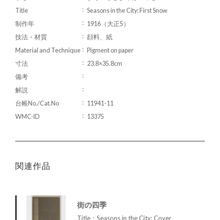
Title
Seasons in the City: First Snow
制作年
1916（大正5）
技法・材質
顔料、紙
Material and Technique
Pigment on paper
寸法
23.8×35.8cm
備考
解説
台帳No./Cat.No
11941-11
WMC-ID
13375
関連作品
街の四季
Title：Seasons in the City: Cover