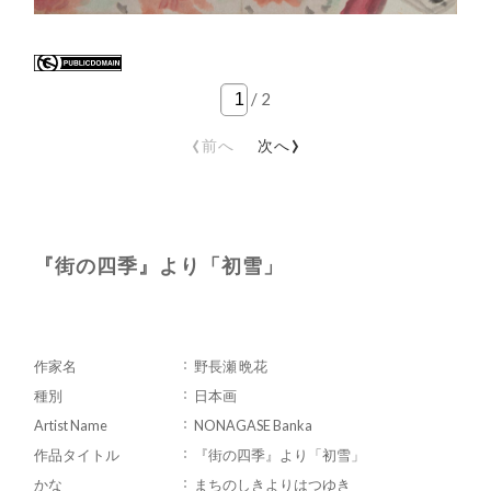
/
2
‹
›
前へ
次へ
『街の四季』より「初雪」
作家名
野長瀬 晩花
種別
日本画
Artist Name
NONAGASE Banka
作品タイトル
『街の四季』より「初雪」
かな
まちのしきよりはつゆき