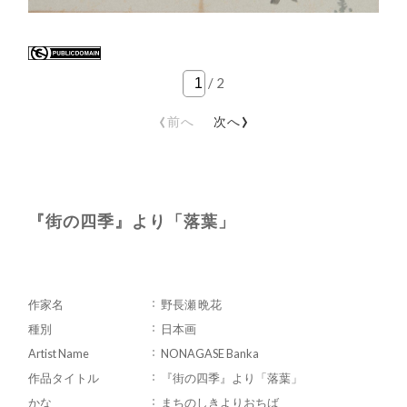
/
2
‹
›
前へ
次へ
『街の四季』より「落葉」
作家名
野長瀬 晩花
種別
日本画
Artist Name
NONAGASE Banka
作品タイトル
『街の四季』より「落葉」
かな
まちのしきよりおちば