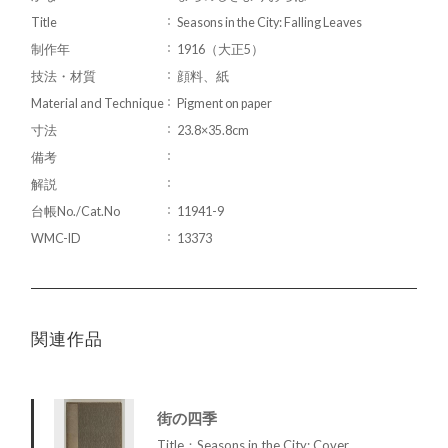
Title
Seasons in the City: Falling Leaves
制作年
1916（大正5）
技法・材質
顔料、紙
Material and Technique
Pigment on paper
寸法
23.8×35.8cm
備考
解説
台帳No./Cat.No
11941-9
WMC-ID
13373
関連作品
街の四季
Title：Seasons in the City: Cover