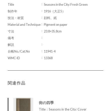
Title
Seasons in the City: Fresh Green
制作年
1916（大正5）
技法・材質
顔料、紙
Material and Technique
Pigment on paper
寸法
23.8×35.8cm
備考
解説
台帳No./Cat.No
11941-4
WMC-ID
13368
関連作品
街の四季
Title：Seasons in the City: Cover