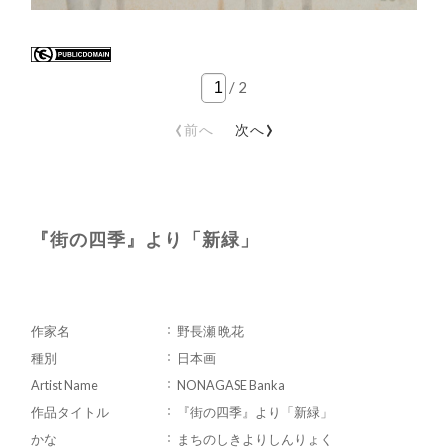
/
2
‹
›
前へ
次へ
『街の四季』より「新緑」
作家名
野長瀬 晩花
種別
日本画
Artist Name
NONAGASE Banka
作品タイトル
『街の四季』より「新緑」
かな
まちのしきよりしんりょく