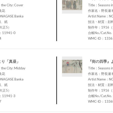
 the City: Cover
Title：Seasons in
晩花
作家名：野長瀬 
ONAGASE Banka
Artist Name：N
料、紙
技法・材質：顔
大正5）
制作年：1916
：11941-0
台帳No./Cat.No
4
WMC-ID：1336
より「真昼」
『街の四季』
 the City: Midday
Title：Seasons in
晩花
作家名：野長瀬 
ONAGASE Banka
Artist Name：N
料、紙
技法・材質：顔
大正5）
制作年：1916
：11941-3
台帳No./Cat.No
7
WMC-ID：1336