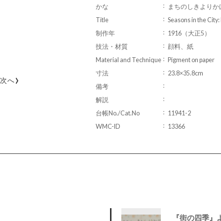
かな
まちのしきよりか
Title
Seasons in the City
制作年
1916（大正5）
技法・材質
顔料、紙
Material and Technique
Pigment on paper
寸法
23.8×35.8cm
›
次へ
備考
解説
台帳No./Cat.No
11941-2
WMC-ID
13366
『街の四季』