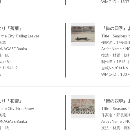
1
WMC-ID：1337
より「落葉」
『街の四季』
the City: Falling Leaves
Title：Seasons in
晩花
作家名：野長瀬 
ONAGASE Banka
Artist Name：N
料、紙
技法・材質：顔
大正5）
制作年：1916
：11941-9
台帳No./Cat.No
3
WMC-ID：1337
より「初雪」
『街の四季』
the City: First Snow
Title：Seasons in
晩花
作家名：野長瀬 
ONAGASE Banka
Artist Name：N
料、紙
技法・材質：顔