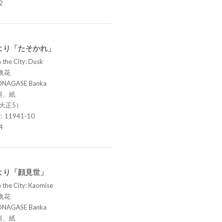
2
より「たそかれ」
 the City: Dusk
晩花
ONAGASE Banka
料、紙
（大正5）
.：11941-10
4
より「顔見世」
 the City: Kaomise
晩花
ONAGASE Banka
料、紙