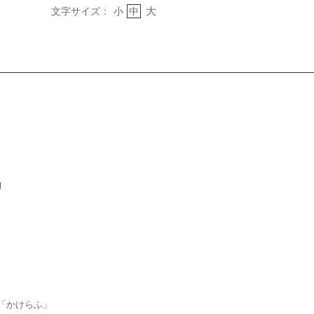
大
文字サイズ：
小
中
」
「かけらふ」