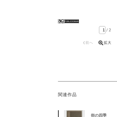
/
2
‹
前へ
拡大
関連作品
街の四季