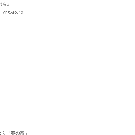
けらふ
: Flying Around
より「春の宵」