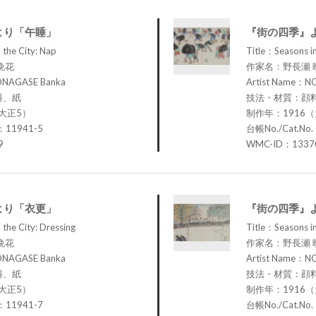
より「午睡」
『街の四季』
 the City: Nap
Title：Seasons in
晩花
作家名：野長瀬 
ONAGASE Banka
Artist Name：N
料、紙
技法・材質：顔
大正5）
制作年：1916
：11941-5
台帳No./Cat.No
9
WMC-ID：1337
より「衣更」
『街の四季』
 the City: Dressing
Title：Seasons i
晩花
作家名：野長瀬 
ONAGASE Banka
Artist Name：N
料、紙
技法・材質：顔
大正5）
制作年：1916
：11941-7
台帳No./Cat.No