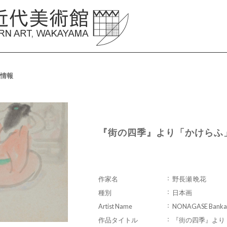
情報
『街の四季』より「かけらふ
作家名
野長瀬 晩花
種別
日本画
Artist Name
NONAGASE Banka
作品タイトル
『街の四季』より