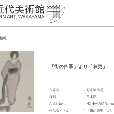
情報
『街の四季』より「衣更」
作家名
野長瀬 晩花
種別
日本画
Artist Name
NONAGASE Banka
作品タイトル
『街の四季』より