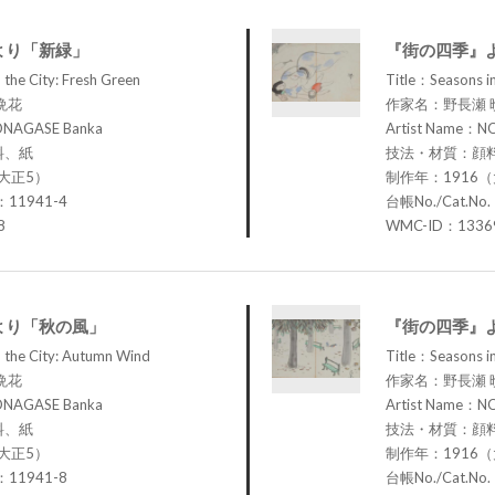
より「新緑」
『街の四季』
 the City: Fresh Green
Title：Seasons in
晩花
作家名：野長瀬 
ONAGASE Banka
Artist Name：N
料、紙
技法・材質：顔
大正5）
制作年：1916
：11941-4
台帳No./Cat.No
8
WMC-ID：1336
より「秋の風」
『街の四季』
 the City: Autumn Wind
Title：Seasons in 
晩花
作家名：野長瀬 
ONAGASE Banka
Artist Name：N
料、紙
技法・材質：顔
大正5）
制作年：1916
：11941-8
台帳No./Cat.No