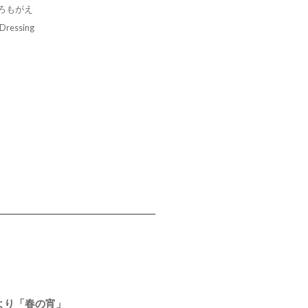
ろもがえ
: Dressing
より「春の宵」