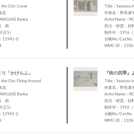
 the City: Cover
Title：Seasons in
晩花
作家名：野長瀬 
ONAGASE Banka
Artist Name：N
料、紙
技法・材質：顔
大正5）
制作年：1916
：11941-0
台帳No./Cat.No
4
WMC-ID：1336
より「かけらふ」
『街の四季』
 the City: Flying Around
Title：Seasons in
晩花
作家名：野長瀬 
ONAGASE Banka
Artist Name：N
料、紙
技法・材質：顔
大正5）
制作年：1916
：11941-2
台帳No./Cat.No
6
WMC-ID：1336