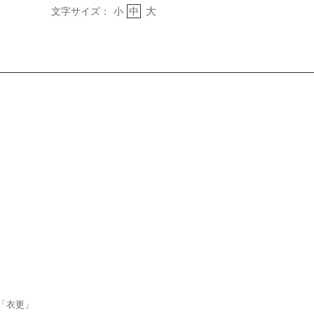
大
文字サイズ：
小
中
「衣更」