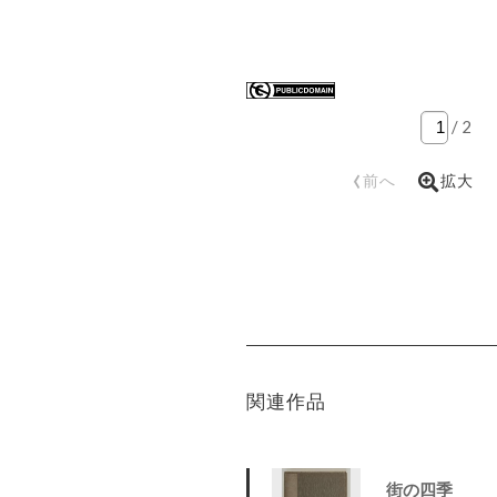
/
2
‹
前へ
拡大
関連作品
街の四季