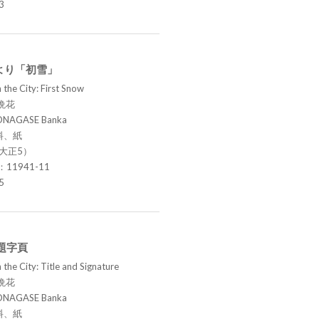
3
より「初雪」
 the City: First Snow
晩花
ONAGASE Banka
料、紙
（大正5）
.：11941-11
5
題字頁
the City: Title and Signature
晩花
ONAGASE Banka
料、紙