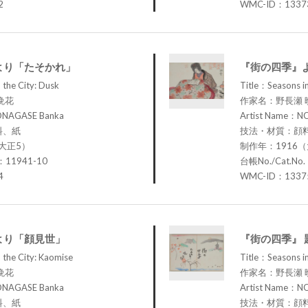
2
WMC-ID：1337
より「たそかれ」
『街の四季』
 the City: Dusk
Title：Seasons in
晩花
作家名：野長瀬 
ONAGASE Banka
Artist Name：N
料、紙
技法・材質：顔
大正5）
制作年：1916
：11941-10
台帳No./Cat.No
4
WMC-ID：1337
より「顔見世」
『街の四季』 
 the City: Kaomise
Title：Seasons in 
晩花
作家名：野長瀬 
ONAGASE Banka
Artist Name：N
料、紙
技法・材質：顔