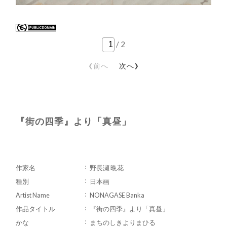
/
2
‹
›
前へ
次へ
『街の四季』より「真昼」
作家名
野長瀬 晩花
種別
日本画
Artist Name
NONAGASE Banka
作品タイトル
『街の四季』より「真昼」
かな
まちのしきよりまひる