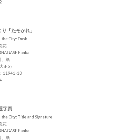
2
より「たそかれ」
 the City: Dusk
晩花
ONAGASE Banka
料、紙
（大正5）
.：11941-10
4
題字頁
the City: Title and Signature
晩花
ONAGASE Banka
料、紙