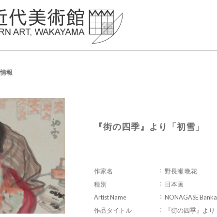
情報
『街の四季』より「初雪」
作家名
野長瀬 晩花
種別
日本画
Artist Name
NONAGASE Banka
作品タイトル
『街の四季』より