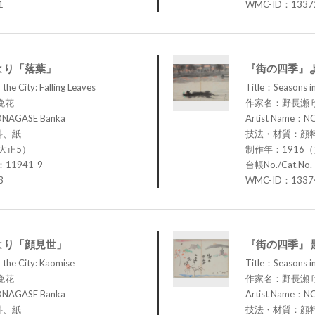
1
WMC-ID：1337
より「落葉」
『街の四季』
the City: Falling Leaves
Title：Seasons in
晩花
作家名：野長瀬 
ONAGASE Banka
Artist Name：N
料、紙
技法・材質：顔
大正5）
制作年：1916
：11941-9
台帳No./Cat.No
3
WMC-ID：1337
より「顔見世」
『街の四季』 
 the City: Kaomise
Title：Seasons in 
晩花
作家名：野長瀬 
ONAGASE Banka
Artist Name：N
料、紙
技法・材質：顔