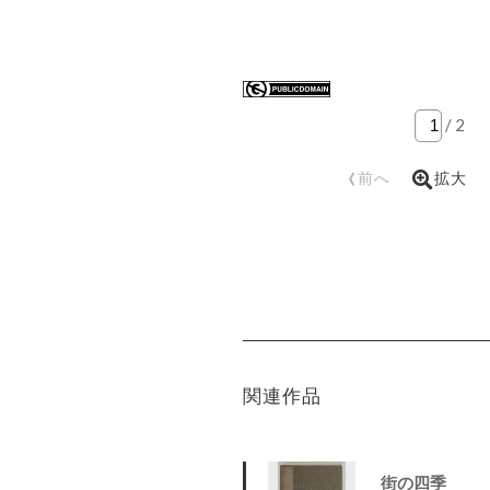
/
2
‹
前へ
拡大
関連作品
街の四季