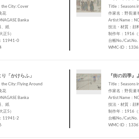
 the City: Cover
Title：Seasons in
晩花
作家名：野長瀬 
ONAGASE Banka
Artist Name：N
料、紙
技法・材質：顔
大正5）
制作年：1916
：11941-0
台帳No./Cat.No
4
WMC-ID：1336
より「かけらふ」
『街の四季』
 the City: Flying Around
Title：Seasons in
晩花
作家名：野長瀬 
ONAGASE Banka
Artist Name：N
料、紙
技法・材質：顔
大正5）
制作年：1916
：11941-2
台帳No./Cat.No
6
WMC-ID：1336