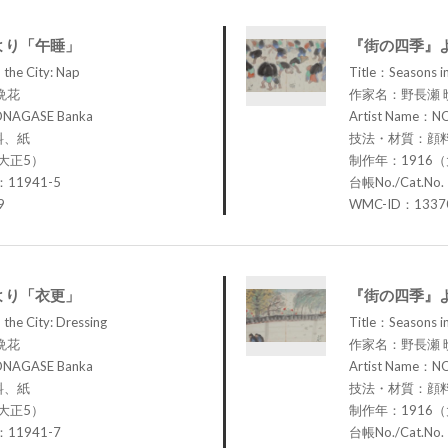
より「午睡」
『街の四季』
 the City: Nap
Title：Seasons in
晩花
作家名：野長瀬 
ONAGASE Banka
Artist Name：N
料、紙
技法・材質：顔
大正5）
制作年：1916
：11941-5
台帳No./Cat.No
9
WMC-ID：1337
より「衣更」
『街の四季』
 the City: Dressing
Title：Seasons i
晩花
作家名：野長瀬 
ONAGASE Banka
Artist Name：N
料、紙
技法・材質：顔
大正5）
制作年：1916
：11941-7
台帳No./Cat.No