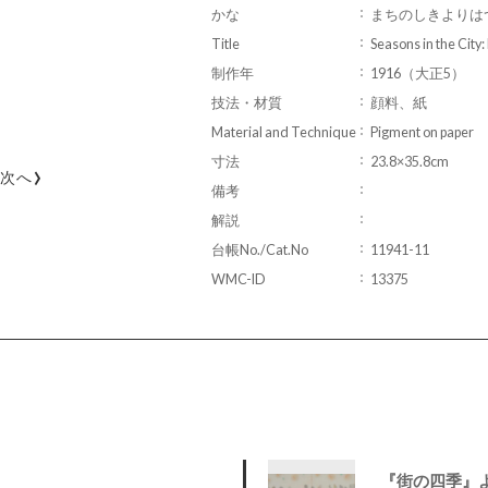
かな
まちのしきよりは
Title
Seasons in the City:
制作年
1916（大正5）
技法・材質
顔料、紙
Material and Technique
Pigment on paper
寸法
23.8×35.8cm
›
次へ
備考
解説
台帳No./Cat.No
11941-11
WMC-ID
13375
『街の四季』