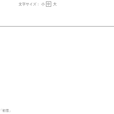
大
文字サイズ：
小
中
「初雪」