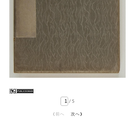
/
5
‹
›
前へ
次へ