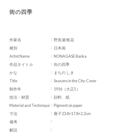
街の四季
作家名
野長瀬 晩花
種別
日本画
Artist Name
NONAGASE Banka
作品タイトル
街の四季
かな
まちの しき
Title
Seasons in the City: Cover
制作年
1916（大正5）
技法・材質
顔料、紙
Material and Technique
Pigment on paper
寸法
冊子23.8×17.8×2.2cm
備考
解説