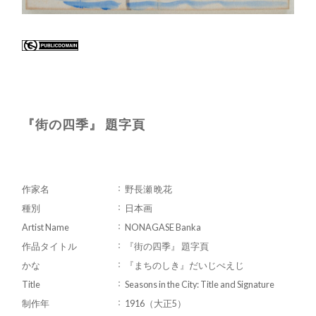
『街の四季』 題字頁
作家名
野長瀬 晩花
種別
日本画
Artist Name
NONAGASE Banka
作品タイトル
『街の四季』 題字頁
かな
『まちのしき』だいじぺえじ
Title
Seasons in the City: Title and Signature
制作年
1916（大正5）