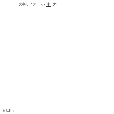
大
文字サイズ：
小
中
「顔見世」