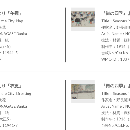
より「午睡」
『街の四季』
 the City: Nap
Title：Seasons in
晩花
作家名：野長瀬 
ONAGASE Banka
Artist Name：N
料、紙
技法・材質：顔
大正5）
制作年：1916
：11941-5
台帳No./Cat.No
9
WMC-ID：1337
より「衣更」
『街の四季』
 the City: Dressing
Title：Seasons i
晩花
作家名：野長瀬 
ONAGASE Banka
Artist Name：N
料、紙
技法・材質：顔
大正5）
制作年：1916
：11941-7
台帳No./Cat.No