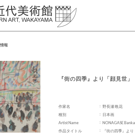
情報
『街の四季』より「顔見世」
作家名
野長瀬 晩花
種別
日本画
Artist Name
NONAGASE Banka
作品タイトル
『街の四季』より