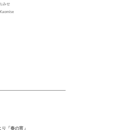
おみせ
: Kaomise
より「春の宵」