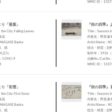
1
WMC-ID：1337
より「落葉」
『街の四季』
the City: Falling Leaves
Title：Seasons in
晩花
作家名：野長瀬 
ONAGASE Banka
Artist Name：N
料、紙
技法・材質：顔
大正5）
制作年：1916
：11941-9
台帳No./Cat.No
3
WMC-ID：1337
より「初雪」
『街の四季』 
the City: First Snow
Title：Seasons in 
晩花
作家名：野長瀬 
ONAGASE Banka
Artist Name：N
料、紙
技法・材質：顔