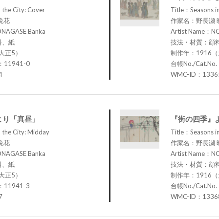
 the City: Cover
Title：Seasons in
晩花
作家名：野長瀬 
ONAGASE Banka
Artist Name：N
料、紙
技法・材質：顔
大正5）
制作年：1916
：11941-0
台帳No./Cat.No
4
WMC-ID：1336
より「真昼」
『街の四季』
 the City: Midday
Title：Seasons in
晩花
作家名：野長瀬 
ONAGASE Banka
Artist Name：N
料、紙
技法・材質：顔
大正5）
制作年：1916
：11941-3
台帳No./Cat.No
7
WMC-ID：1336