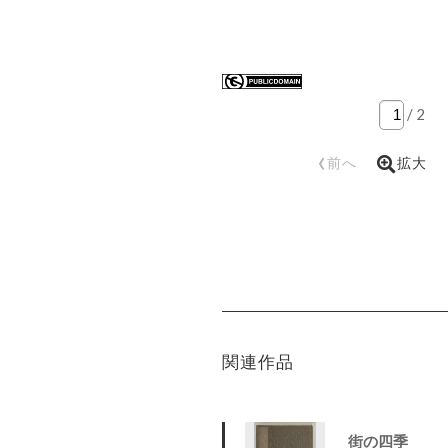
/
2
‹
前へ
拡大
関連作品
街の四季