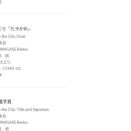
2
より「たそかれ」
 the City: Dusk
晩花
ONAGASE Banka
料、紙
（大正5）
.：11941-10
4
題字頁
the City: Title and Signature
晩花
ONAGASE Banka
料、紙