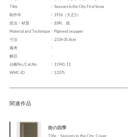
Title
Seasons in the City: First Snow
制作年
1916（大正5）
技法・材質
顔料、紙
Material and Technique
Pigment on paper
寸法
23.8×35.8cm
備考
解説
台帳No./Cat.No
11941-11
WMC-ID
13375
関連作品
街の四季
Title：Seasons in the City: Cover