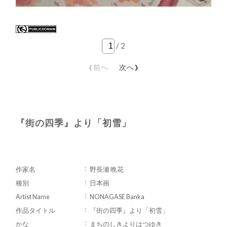
/
2
‹
›
前へ
次へ
『街の四季』より「初雪」
作家名
野長瀬 晩花
種別
日本画
Artist Name
NONAGASE Banka
作品タイトル
『街の四季』より「初雪」
かな
まちのしきよりはつゆき