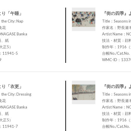
より「午睡」
『街の四季』
 the City: Nap
Title：Seasons in
晩花
作家名：野長瀬 
ONAGASE Banka
Artist Name：N
料、紙
技法・材質：顔
大正5）
制作年：1916
：11941-5
台帳No./Cat.No
9
WMC-ID：1337
より「衣更」
『街の四季』
 the City: Dressing
Title：Seasons i
晩花
作家名：野長瀬 
ONAGASE Banka
Artist Name：N
料、紙
技法・材質：顔
大正5）
制作年：1916
：11941-7
台帳No./Cat.No