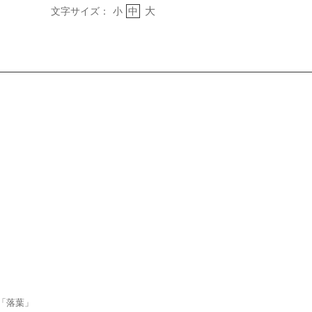
大
文字サイズ：
小
中
「落葉」