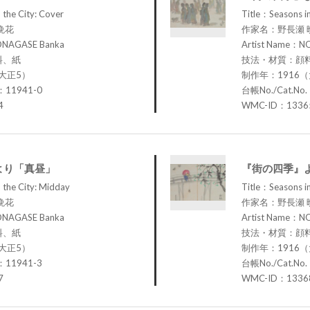
 the City: Cover
Title：Seasons in
晩花
作家名：野長瀬 
ONAGASE Banka
Artist Name：N
料、紙
技法・材質：顔
大正5）
制作年：1916
：11941-0
台帳No./Cat.No
4
WMC-ID：1336
より「真昼」
『街の四季』
 the City: Midday
Title：Seasons in
晩花
作家名：野長瀬 
ONAGASE Banka
Artist Name：N
料、紙
技法・材質：顔
大正5）
制作年：1916
：11941-3
台帳No./Cat.No
7
WMC-ID：1336