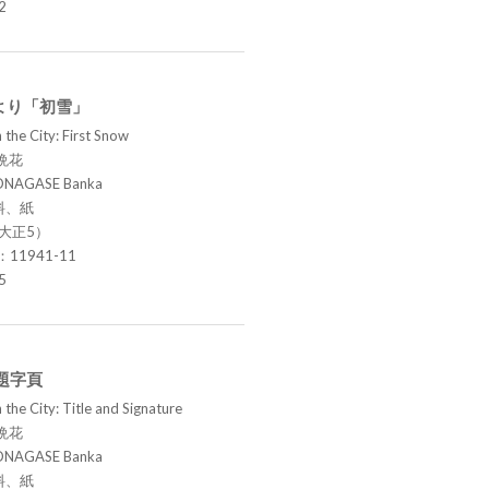
2
より「初雪」
 the City: First Snow
晩花
ONAGASE Banka
料、紙
（大正5）
.：11941-11
5
題字頁
the City: Title and Signature
晩花
ONAGASE Banka
料、紙