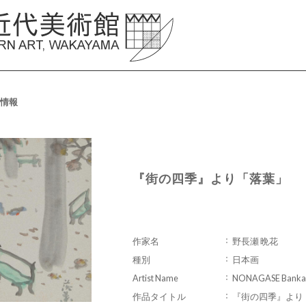
情報
『街の四季』より「落葉」
作家名
野長瀬 晩花
種別
日本画
Artist Name
NONAGASE Banka
作品タイトル
『街の四季』より