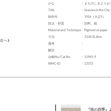
かな
まちのしきよりお
Title
Seasons in the City:
制作年
1916（大正5）
技法・材質
顔料、紙
Material and Technique
Pigment on paper
寸法
23.8×35.8cm
›
次へ
備考
解説
台帳No./Cat.No
11941-9
WMC-ID
13373
『街の四季』