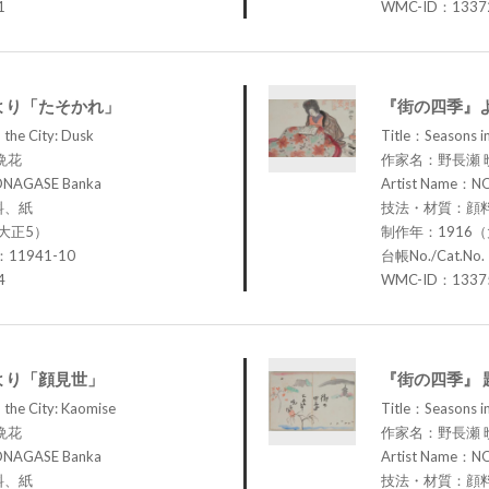
1
WMC-ID：1337
より「たそかれ」
『街の四季』
 the City: Dusk
Title：Seasons in
晩花
作家名：野長瀬 
ONAGASE Banka
Artist Name：N
料、紙
技法・材質：顔
大正5）
制作年：1916
：11941-10
台帳No./Cat.No
4
WMC-ID：1337
より「顔見世」
『街の四季』 
 the City: Kaomise
Title：Seasons in 
晩花
作家名：野長瀬 
ONAGASE Banka
Artist Name：N
料、紙
技法・材質：顔