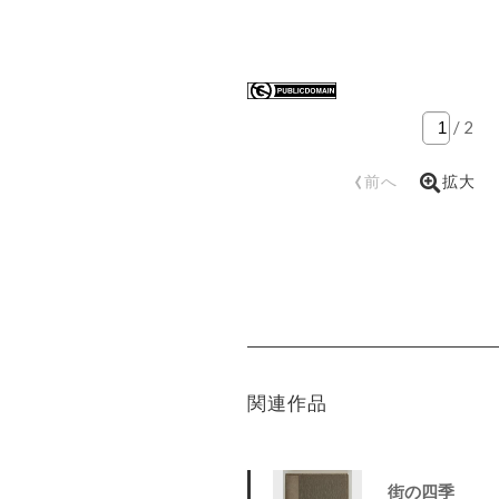
/
2
‹
前へ
拡大
関連作品
街の四季