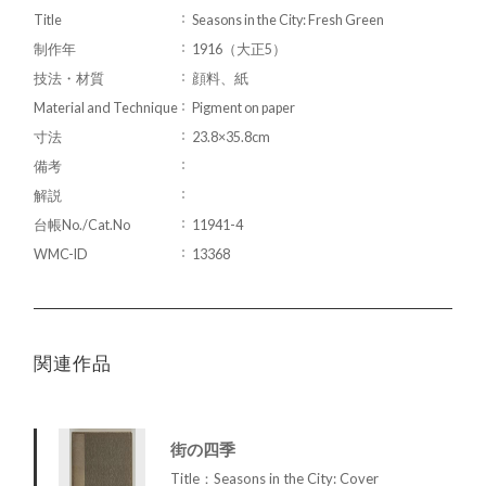
Title
Seasons in the City: Fresh Green
制作年
1916（大正5）
技法・材質
顔料、紙
Material and Technique
Pigment on paper
寸法
23.8×35.8cm
備考
解説
台帳No./Cat.No
11941-4
WMC-ID
13368
関連作品
街の四季
Title：Seasons in the City: Cover