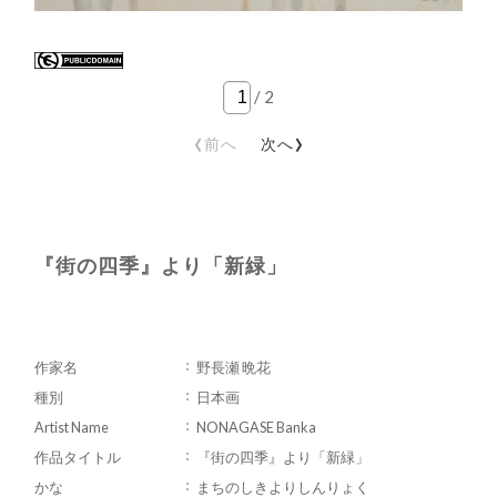
/
2
‹
›
前へ
次へ
『街の四季』より「新緑」
作家名
野長瀬 晩花
種別
日本画
Artist Name
NONAGASE Banka
作品タイトル
『街の四季』より「新緑」
かな
まちのしきよりしんりょく