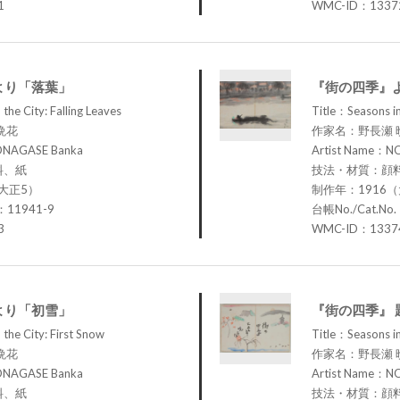
1
WMC-ID：1337
より「落葉」
『街の四季』
the City: Falling Leaves
Title：Seasons in
晩花
作家名：野長瀬 
ONAGASE Banka
Artist Name：N
料、紙
技法・材質：顔
大正5）
制作年：1916
：11941-9
台帳No./Cat.No
3
WMC-ID：1337
より「初雪」
『街の四季』 
the City: First Snow
Title：Seasons in 
晩花
作家名：野長瀬 
ONAGASE Banka
Artist Name：N
料、紙
技法・材質：顔