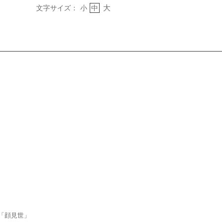
大
文字サイズ：
小
中
「顔見世」