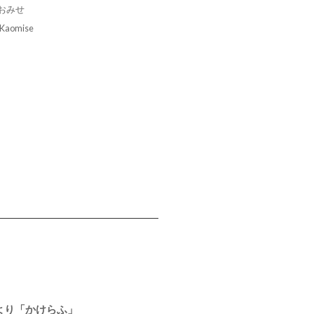
おみせ
: Kaomise
より「かけらふ」