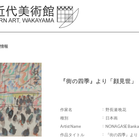
情報
『街の四季』より「顔見世」
作家名
野長瀬 晩花
種別
日本画
Artist Name
NONAGASE Banka
作品タイトル
『街の四季』より