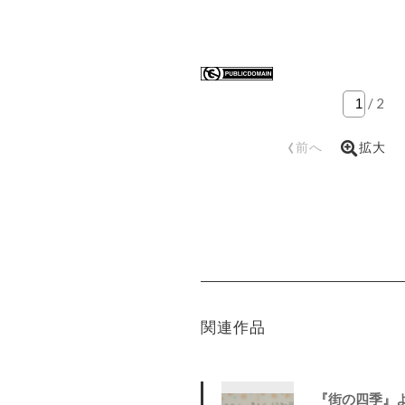
/
2
‹
前へ
拡大
関連作品
『街の四季』