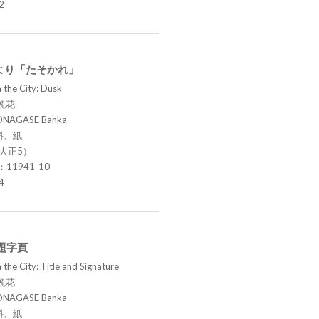
2
より「たそかれ」
 the City: Dusk
晩花
ONAGASE Banka
料、紙
（大正5）
.：11941-10
4
題字頁
the City: Title and Signature
晩花
ONAGASE Banka
料、紙