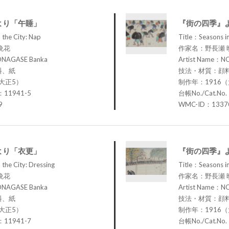
より「午睡」
『街の四季』
 the City: Nap
Title：Seasons in
晩花
作家名：野長瀬 
ONAGASE Banka
Artist Name：N
料、紙
技法・材質：顔
大正5）
制作年：1916
：11941-5
台帳No./Cat.No
9
WMC-ID：1337
より「衣更」
『街の四季』
 the City: Dressing
Title：Seasons i
晩花
作家名：野長瀬 
ONAGASE Banka
Artist Name：N
料、紙
技法・材質：顔
大正5）
制作年：1916
：11941-7
台帳No./Cat.No