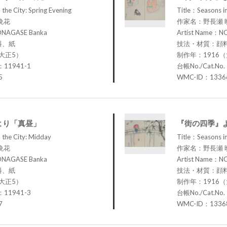
the City: Spring Evening
Title：Seasons in
晩花
作家名：野長瀬 
ONAGASE Banka
Artist Name：N
料、紙
技法・材質：顔
大正5）
制作年：1916
：11941-1
台帳No./Cat.No
5
WMC-ID：1336
より「真昼」
『街の四季』
 the City: Midday
Title：Seasons in
晩花
作家名：野長瀬 
ONAGASE Banka
Artist Name：N
料、紙
技法・材質：顔
大正5）
制作年：1916
：11941-3
台帳No./Cat.No
7
WMC-ID：1336