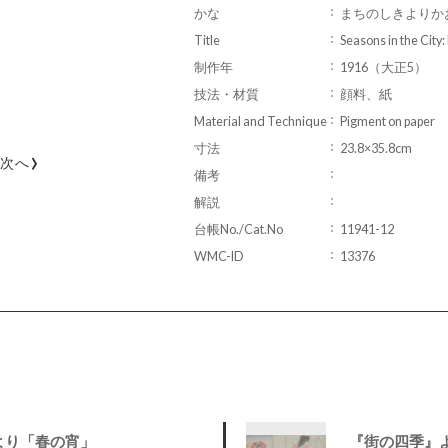
かな
まちのしきよりか
Title
Seasons in the City
制作年
1916（大正5）
技法・材質
顔料、紙
Material and Technique
Pigment on paper
寸法
23.8×35.8cm
›
次へ
備考
解説
台帳No./Cat.No
11941-12
WMC-ID
13376
より「春の宵」
『街の四季』