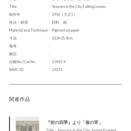
Title
Seasons in the City: Falling Leaves
制作年
1916（大正5）
技法・材質
顔料、紙
Material and Technique
Pigment on paper
寸法
23.8×35.8cm
備考
解説
台帳No./Cat.No
11941-9
WMC-ID
13373
関連作品
『街の四季』より「春の宵」
Title：Seasons in the City: Spring Evening