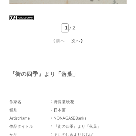
/
2
‹
›
前へ
次へ
『街の四季』より「落葉」
作家名
野長瀬 晩花
種別
日本画
Artist Name
NONAGASE Banka
作品タイトル
『街の四季』より「落葉」
かな
まちのしきよりおちば