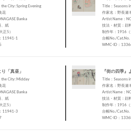
the City: Spring Evening
Title：Seasons in
晩花
作家名：野長瀬 
ONAGASE Banka
Artist Name：N
料、紙
技法・材質：顔
大正5）
制作年：1916
：11941-1
台帳No./Cat.No
5
WMC-ID：1336
より「真昼」
『街の四季』
 the City: Midday
Title：Seasons in
晩花
作家名：野長瀬 
ONAGASE Banka
Artist Name：N
料、紙
技法・材質：顔
大正5）
制作年：1916
：11941-3
台帳No./Cat.No
7
WMC-ID：1336