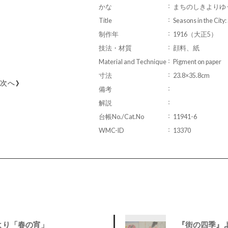
かな
まちのしきよりゆ
Title
Seasons in the City
制作年
1916（大正5）
技法・材質
顔料、紙
Material and Technique
Pigment on paper
寸法
23.8×35.8cm
›
次へ
備考
解説
台帳No./Cat.No
11941-6
WMC-ID
13370
より「春の宵」
『街の四季』