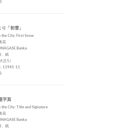
3
より「初雪」
 the City: First Snow
晩花
ONAGASE Banka
料、紙
（大正5）
.：11941-11
5
題字頁
the City: Title and Signature
晩花
ONAGASE Banka
料、紙