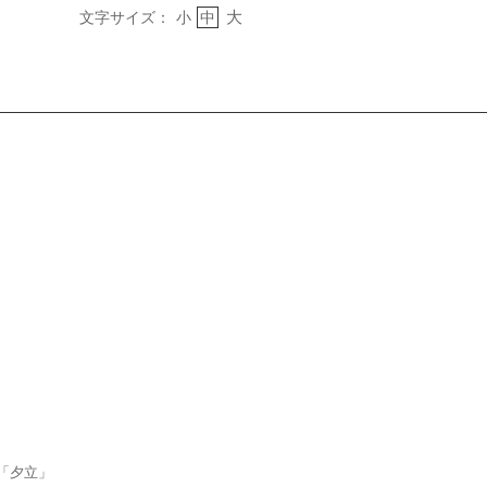
大
文字サイズ：
小
中
「夕立」