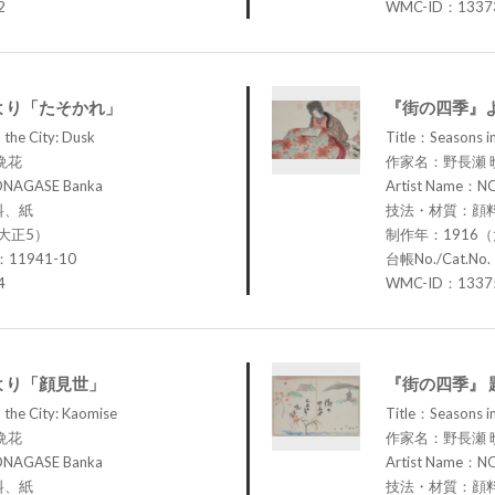
2
WMC-ID：1337
より「たそかれ」
『街の四季』
 the City: Dusk
Title：Seasons in
晩花
作家名：野長瀬 
ONAGASE Banka
Artist Name：N
料、紙
技法・材質：顔
大正5）
制作年：1916
：11941-10
台帳No./Cat.No
4
WMC-ID：1337
より「顔見世」
『街の四季』 
 the City: Kaomise
Title：Seasons in 
晩花
作家名：野長瀬 
ONAGASE Banka
Artist Name：N
料、紙
技法・材質：顔