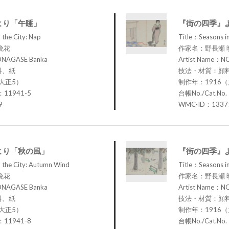
より「午睡」
『街の四季』
 the City: Nap
Title：Seasons in
晩花
作家名：野長瀬 
ONAGASE Banka
Artist Name：N
料、紙
技法・材質：顔
大正5）
制作年：1916
：11941-5
台帳No./Cat.No
9
WMC-ID：1337
より「秋の風」
『街の四季』
 the City: Autumn Wind
Title：Seasons in 
晩花
作家名：野長瀬 
ONAGASE Banka
Artist Name：N
料、紙
技法・材質：顔
大正5）
制作年：1916
：11941-8
台帳No./Cat.No