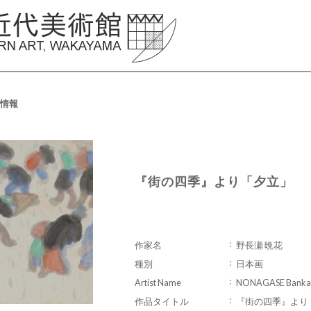
情報
『街の四季』より「夕立」
作家名
野長瀬 晩花
種別
日本画
Artist Name
NONAGASE Banka
作品タイトル
『街の四季』より