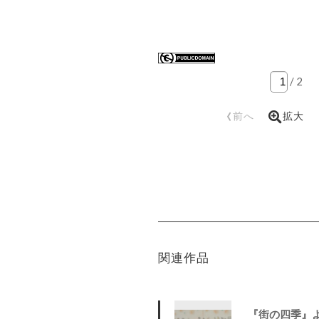
/
2
‹
前へ
拡大
関連作品
『街の四季』