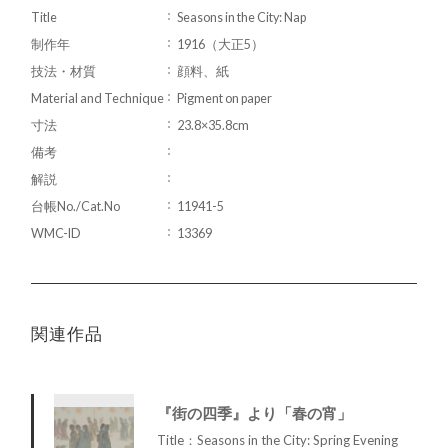
Title
Seasons in the City: Nap
制作年
1916（大正5）
技法・材質
顔料、紙
Material and Technique
Pigment on paper
寸法
23.8×35.8cm
備考
解説
台帳No./Cat.No
11941-5
WMC-ID
13369
関連作品
『街の四季』より「春の宵」
Title：Seasons in the City: Spring Evening