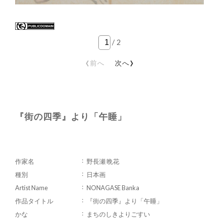
/
2
‹
›
前へ
次へ
『街の四季』より「午睡」
作家名
野長瀬 晩花
種別
日本画
Artist Name
NONAGASE Banka
作品タイトル
『街の四季』より「午睡」
かな
まちのしきよりごすい