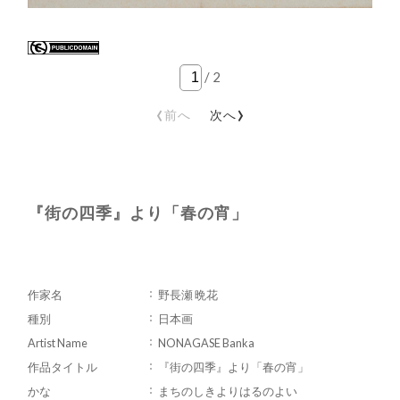
/
2
‹
›
前へ
次へ
『街の四季』より「春の宵」
作家名
野長瀬 晩花
種別
日本画
Artist Name
NONAGASE Banka
作品タイトル
『街の四季』より「春の宵」
かな
まちのしきよりはるのよい