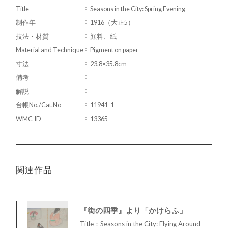
Title
Seasons in the City: Spring Evening
制作年
1916（大正5）
技法・材質
顔料、紙
Material and Technique
Pigment on paper
寸法
23.8×35.8cm
備考
解説
台帳No./Cat.No
11941-1
WMC-ID
13365
関連作品
『街の四季』より「かけらふ」
Title：Seasons in the City: Flying Around